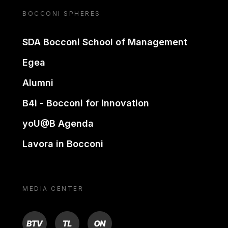
BOCCONI SPHERES
SDA Bocconi School of Management
Egea
Alumni
B4i - Bocconi for innovation
yoU@B Agenda
Lavora in Bocconi
MEDIA CENTER
BTV
TL
ON