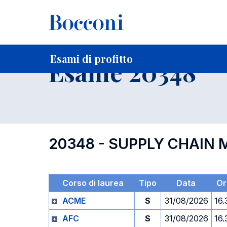
-
Home
Per studenti iscritti
Orari, Aule e Calendari
Esami
Esami di profitto
Esame 20348
20348 - SUPPLY CHAI
Corso di laurea
Tipo
Data
Or
ACME
S
31/08/2026
16.
AFC
S
31/08/2026
16.