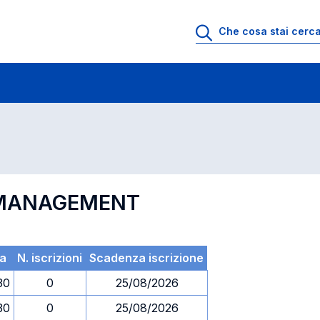
 di profitto
Esami in ordine di codice
N MANAGEMENT
a
N. iscrizioni
Scadenza iscrizione
30
0
25/08/2026
30
0
25/08/2026