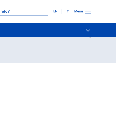
Lingue
EN
IT
Menu
Contatti
Open share