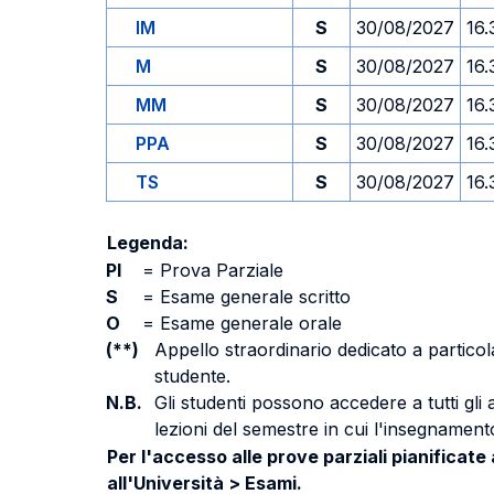
IM
S
30/08/2027
16.
M
S
30/08/2027
16.
MM
S
30/08/2027
16.
PPA
S
30/08/2027
16.
TS
S
30/08/2027
16.
Legenda:
PI
=
Prova Parziale
S
=
Esame generale scritto
O
=
Esame generale orale
(**)
Appello straordinario dedicato a particola
studente.
N.B.
Gli studenti possono accedere a tutti gli
lezioni del semestre in cui l'insegnamento
Per l'accesso alle prove parziali pianificate
all'Università > Esami.