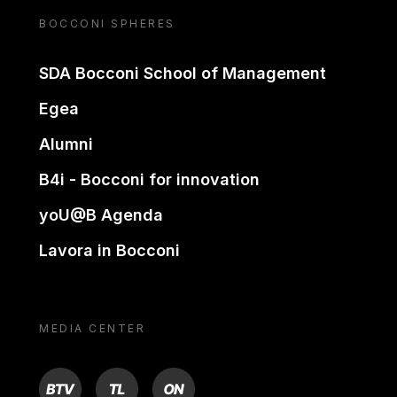
BOCCONI SPHERES
SDA Bocconi School of Management
Egea
Alumni
B4i - Bocconi for innovation
yoU@B Agenda
Lavora in Bocconi
MEDIA CENTER
BTV
TL
ON