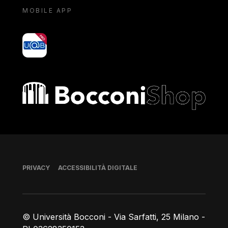
MOBILE APP
yoU@B
Bocconi shop
Piè di pagina
PRIVACY
ACCESSIBILITÀ DIGITALE
© Università Bocconi - Via Sarfatti, 25 Milano -