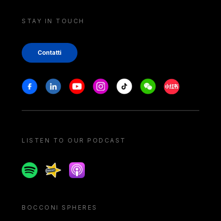
STAY IN TOUCH
Contatti
Stay in touch
Facebook
Linkedin
Youtube
Instagram
Tiktok
Weechat
Xiaohongshu/
LISTEN TO OUR PODCAST
Spotify
Spreaker
Apple podcast
BOCCONI SPHERES