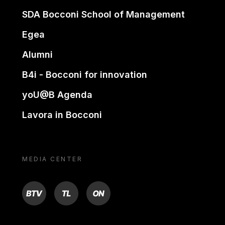
SDA Bocconi School of Management
Egea
Alumni
B4i - Bocconi for innovation
yoU@B Agenda
Lavora in Bocconi
MEDIA CENTER
BTV
TL
ON