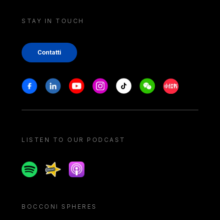
STAY IN TOUCH
Contatti
Stay in touch
Facebook
Linkedin
Youtube
Instagram
Tiktok
Weechat
Xiaohongshu/
LISTEN TO OUR PODCAST
Spotify
Spreaker
Apple podcast
BOCCONI SPHERES