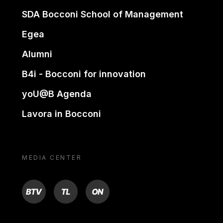
SDA Bocconi School of Management
Egea
Alumni
B4i - Bocconi for innovation
yoU@B Agenda
Lavora in Bocconi
MEDIA CENTER
BTV
TL
ON