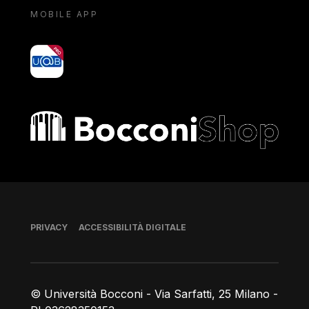
MOBILE APP
yoU@B
Bocconi shop
Piè di pagina
PRIVACY
ACCESSIBILITÀ DIGITALE
© Università Bocconi - Via Sarfatti, 25 Milano -