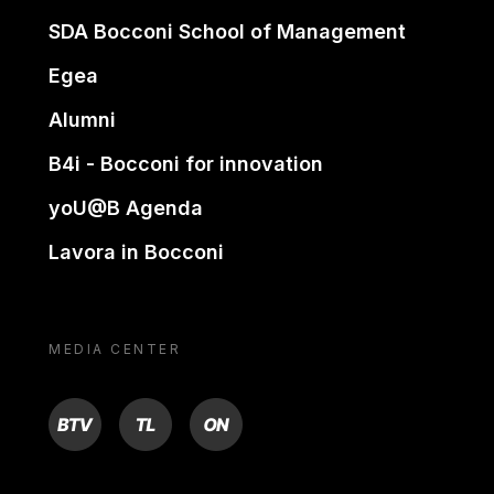
SDA Bocconi School of Management
Egea
Alumni
B4i - Bocconi for innovation
yoU@B Agenda
Lavora in Bocconi
MEDIA CENTER
BTV
TL
ON