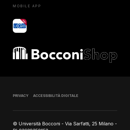
MOBILE APP
yoU@B
Bocconi shop
Piè di pagina
PRIVACY
ACCESSIBILITÀ DIGITALE
© Università Bocconi - Via Sarfatti, 25 Milano -