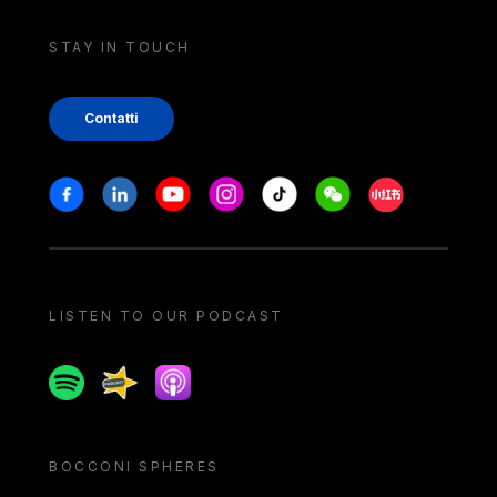
STAY IN TOUCH
Contatti
Stay in touch
Facebook
Linkedin
Youtube
Instagram
Tiktok
Weechat
Xiaohongshu/
LISTEN TO OUR PODCAST
Spotify
Spreaker
Apple podcast
BOCCONI SPHERES