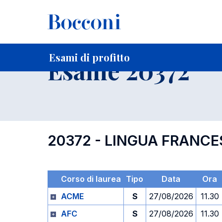
-
Home
Per studenti iscritti
Orari, Aule e Calendari
Esami
Esami di profitto
Esame 20372
20372 - LINGUA FRANCE
Corso di laurea
Tipo
Data
Ora
ACME
S
27/08/2026
11.30
AFC
S
27/08/2026
11.30