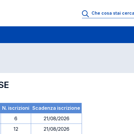
 di profitto
Esami in ordine di codice
SE
N. iscrizioni
Scadenza iscrizione
6
21/08/2026
12
21/08/2026