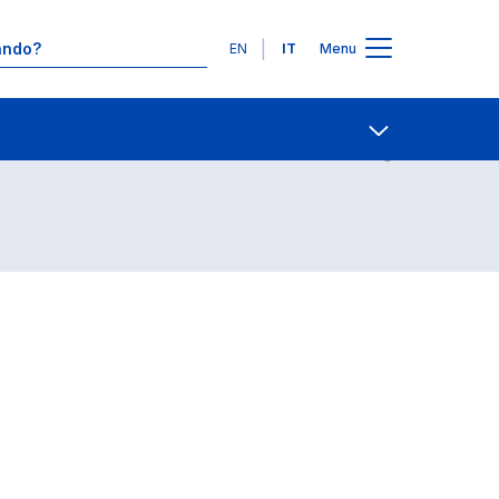
Lingue
EN
IT
Menu
Contatti
Open share