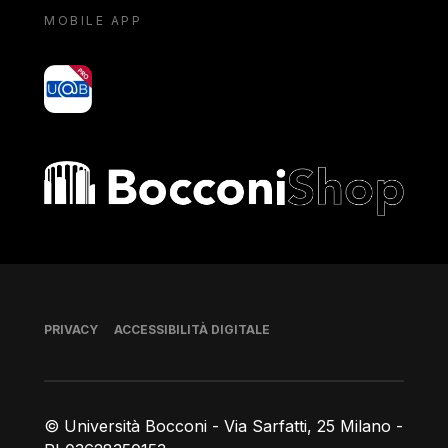
MOBILE APP
yoU@B
Bocconi shop
Piè di pagina
PRIVACY
ACCESSIBILITÀ DIGITALE
© Università Bocconi - Via Sarfatti, 25 Milano -