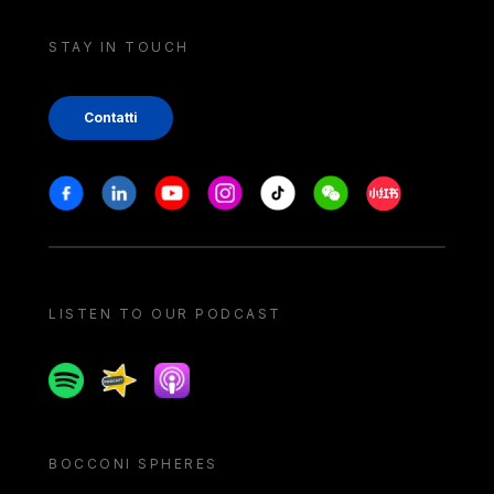
STAY IN TOUCH
Contatti
Stay in touch
Facebook
Linkedin
Youtube
Instagram
Tiktok
Weechat
Xiaohongshu/
LISTEN TO OUR PODCAST
Spotify
Spreaker
Apple podcast
BOCCONI SPHERES