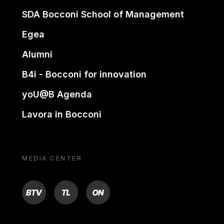
SDA Bocconi School of Management
Egea
Alumni
B4i - Bocconi for innovation
yoU@B Agenda
Lavora in Bocconi
MEDIA CENTER
BTV
TL
ON