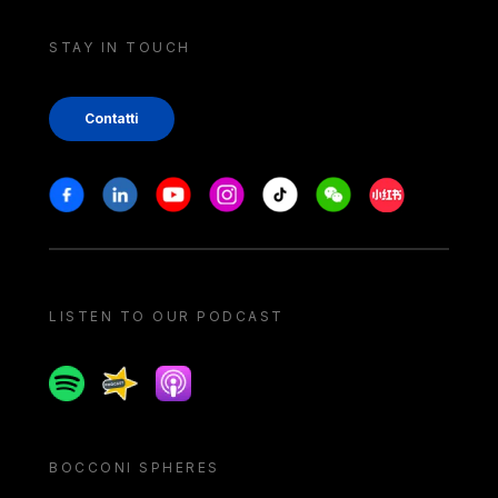
STAY IN TOUCH
Contatti
Stay in touch
Facebook
Linkedin
Youtube
Instagram
Tiktok
Weechat
Xiaohongshu/
LISTEN TO OUR PODCAST
Spotify
Spreaker
Apple podcast
BOCCONI SPHERES