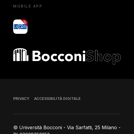
MOBILE APP
yoU@B
Bocconi shop
Piè di pagina
PRIVACY
ACCESSIBILITÀ DIGITALE
© Università Bocconi - Via Sarfatti, 25 Milano -