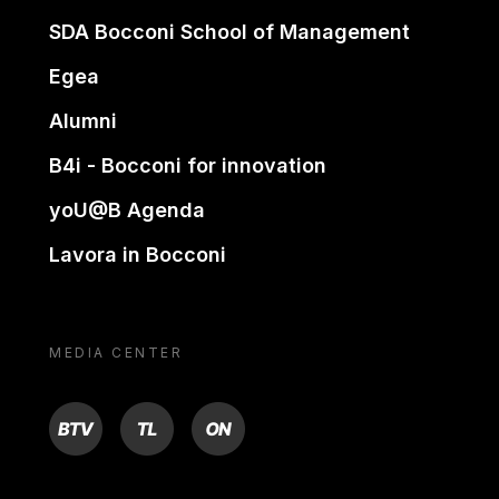
SDA Bocconi School of Management
Egea
Alumni
B4i - Bocconi for innovation
yoU@B Agenda
Lavora in Bocconi
MEDIA CENTER
BTV
TL
ON