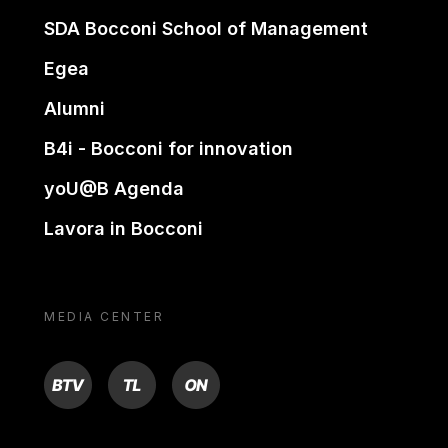
SDA Bocconi School of Management
Egea
Alumni
B4i - Bocconi for innovation
yoU@B Agenda
Lavora in Bocconi
MEDIA CENTER
BTV
TL
ON