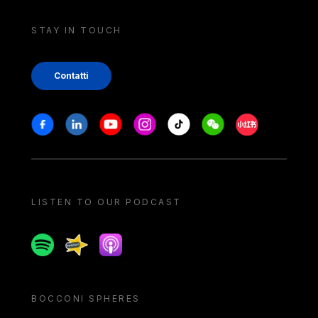
STAY IN TOUCH
Contatti
Stay in touch
Facebook
Linkedin
Youtube
Instagram
Tiktok
Weechat
Xiaohongshu/
LISTEN TO OUR PODCAST
Spotify
Spreaker
Apple podcast
BOCCONI SPHERES