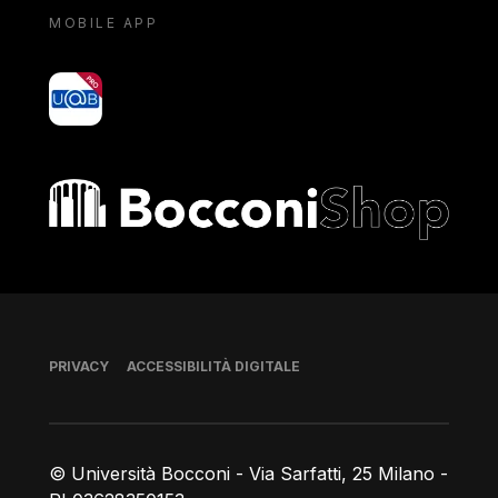
MOBILE APP
yoU@B
Bocconi shop
Piè di pagina
PRIVACY
ACCESSIBILITÀ DIGITALE
© Università Bocconi - Via Sarfatti, 25 Milano -