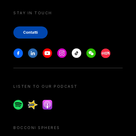
STAY IN TOUCH
Contatti
Stay in touch
Facebook
Linkedin
Youtube
Instagram
Tiktok
Weechat
Xiaohongshu/
LISTEN TO OUR PODCAST
Spotify
Spreaker
Apple podcast
BOCCONI SPHERES