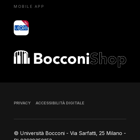
MOBILE APP
yoU@B
Bocconi shop
Piè di pagina
PRIVACY
ACCESSIBILITÀ DIGITALE
© Università Bocconi - Via Sarfatti, 25 Milano -