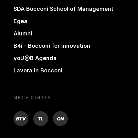
SDA Bocconi School of Management
Egea
Alumni
B4i - Bocconi for innovation
yoU@B Agenda
Lavora in Bocconi
MEDIA CENTER
BTV
TL
ON