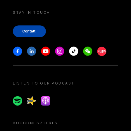
STAY IN TOUCH
Contatti
Stay in touch
Facebook
Linkedin
Youtube
Instagram
Tiktok
Weechat
Xiaohongshu/
LISTEN TO OUR PODCAST
Spotify
Spreaker
Apple podcast
BOCCONI SPHERES