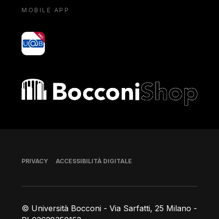
MOBILE APP
yoU@B
Bocconi shop
Piè di pagina
PRIVACY
ACCESSIBILITÀ DIGITALE
© Università Bocconi - Via Sarfatti, 25 Milano -