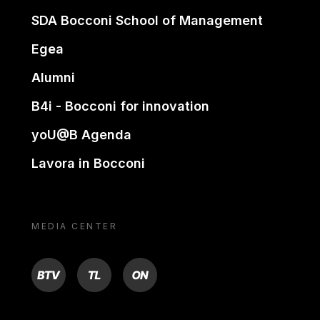
SDA Bocconi School of Management
Egea
Alumni
B4i - Bocconi for innovation
yoU@B Agenda
Lavora in Bocconi
MEDIA CENTER
BTV
TL
ON