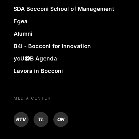
SDA Bocconi School of Management
Egea
Alumni
B4i - Bocconi for innovation
yoU@B Agenda
Lavora in Bocconi
MEDIA CENTER
BTV
TL
ON