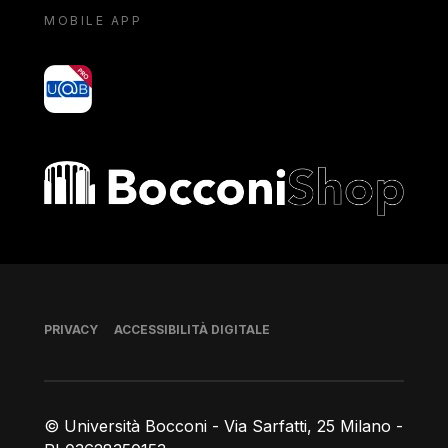
MOBILE APP
yoU@B
Bocconi shop
Piè di pagina
PRIVACY
ACCESSIBILITÀ DIGITALE
© Università Bocconi - Via Sarfatti, 25 Milano -