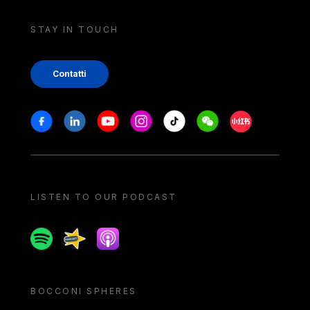
STAY IN TOUCH
Contatti
Stay in touch
Facebook
Linkedin
Youtube
Instagram
Tiktok
Weechat
Xiaohongshu/
LISTEN TO OUR PODCAST
Spotify
Spreaker
Apple podcast
BOCCONI SPHERES