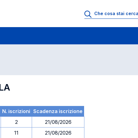
 di profitto
Esami in ordine di codice
LA
N. iscrizioni
Scadenza iscrizione
2
21/08/2026
11
21/08/2026