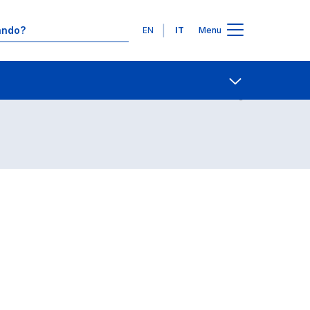
Lingue
EN
IT
Menu
Contatti
Open share