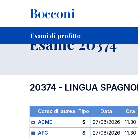
-
Home
Per studenti iscritti
Orari, Aule e Calendari
Esami
Esami di profitto
Esame 20374
20374 - LINGUA SPAGNO
Corso di laurea
Tipo
Data
Ora
ACME
S
27/08/2026
11.30
AFC
S
27/08/2026
11.30