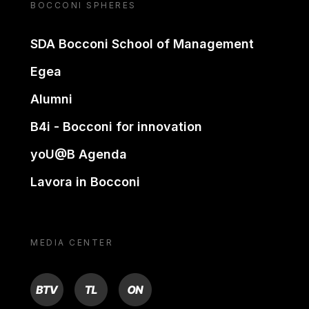
BOCCONI SPHERES
SDA Bocconi School of Management
Egea
Alumni
B4i - Bocconi for innovation
yoU@B Agenda
Lavora in Bocconi
MEDIA CENTER
BTV
TL
ON