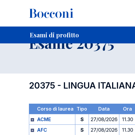
-
Home
Per studenti iscritti
Orari, Aule e Calendari
Esami
Esami di profitto
Esame 20375
20375 - LINGUA ITALIAN
Corso di laurea
Tipo
Data
Ora
ACME
S
27/08/2026
11.30
AFC
S
27/08/2026
11.30