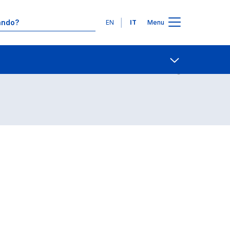
Lingue
EN
IT
Menu
Contatti
Open share