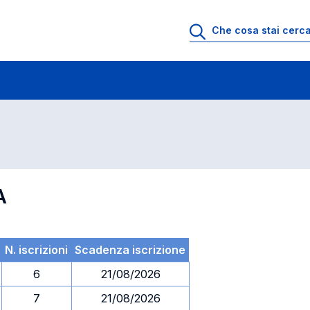
 di profitto
Esami in ordine di codice
A
N. iscrizioni
Scadenza iscrizione
6
21/08/2026
7
21/08/2026