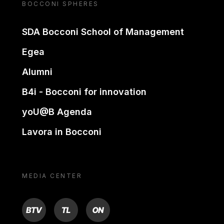
BOCCONI SPHERES
SDA Bocconi School of Management
Egea
Alumni
B4i - Bocconi for innovation
yoU@B Agenda
Lavora in Bocconi
MEDIA CENTER
BTV
TL
ON