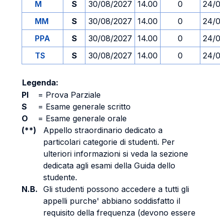
M
S
30/08/2027
14.00
0
24/
MM
S
30/08/2027
14.00
0
24/
PPA
S
30/08/2027
14.00
0
24/
TS
S
30/08/2027
14.00
0
24/
Legenda:
PI
=
Prova Parziale
S
=
Esame generale scritto
O
=
Esame generale orale
(**)
Appello straordinario dedicato a
particolari categorie di studenti. Per
ulteriori informazioni si veda la sezione
dedicata agli esami della Guida dello
studente.
N.B.
Gli studenti possono accedere a tutti gli
appelli purche' abbiano soddisfatto il
requisito della frequenza (devono essere