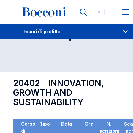
Lingue
EN
IT
Contatti
-
Esame 20402
Esami di profitto
Open s
20402 - INNOVATION,
GROWTH AND
SUSTAINABILITY
Corso
Tipo
Data
Ora
N.
Sca
di
iscrizioni
isc