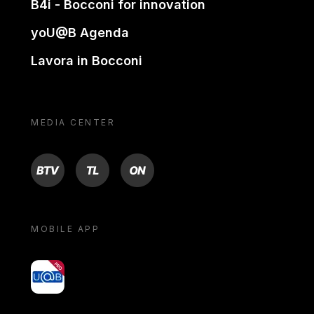
B4i - Bocconi for innovation
yoU@B Agenda
Lavora in Bocconi
MEDIA CENTER
BTV
TL
ON
MOBILE APP
yoU@B