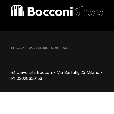
Bocconi shop
Piè di pagina
PRIVACY
ACCESSIBILITÀ DIGITALE
© Università Bocconi - Via Sarfatti, 25 Milano -
PI 03628350153