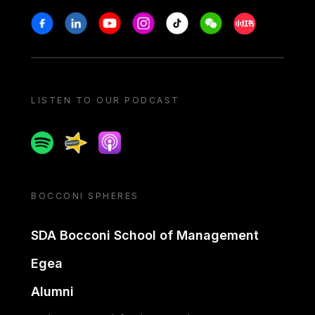
Stay in touch
Facebook
Linkedin
Youtube
Instagram
Tiktok
Weechat
Xiaohongshu/
LISTEN TO OUR PODCAST
Spotify
Spreaker
Apple podcast
BOCCONI SPHERES
SDA Bocconi School of Management
Egea
Alumni