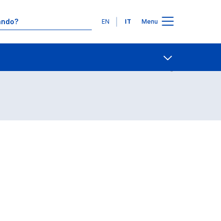
Lingue
EN
IT
Menu
Contatti
Open share