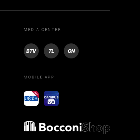
MEDIA CENTER
BTV
TL
ON
MOBILE APP
yoU@B
Campus VR
Bocconi shop