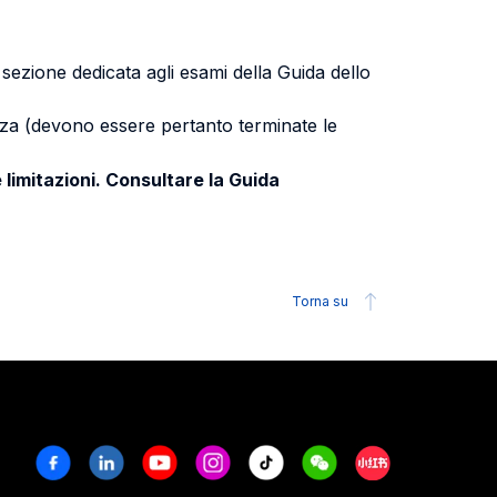
a sezione dedicata agli esami della Guida dello
uenza (devono essere pertanto terminate le
 limitazioni. Consultare la Guida
Torna su
Facebook
Linkedin
Youtube
Instagram
Tiktok
Weechat
Xiaohongshu/R