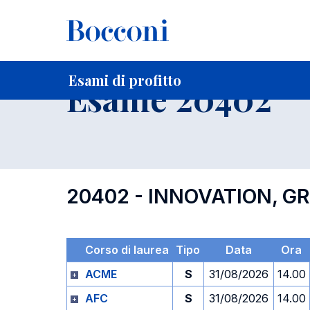
-
Home
Per studenti iscritti
Orari, Aule e Calendari
Esami
Esami di profitto
Esame 20402
20402 - INNOVATION, 
Corso di laurea
Tipo
Data
Ora
ACME
S
31/08/2026
14.00
AFC
S
31/08/2026
14.00