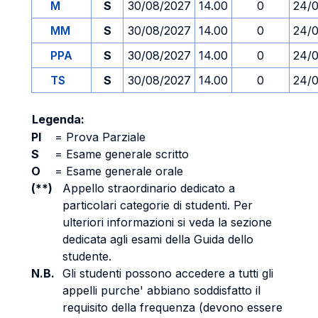
M
S
30/08/2027
14.00
0
24/
MM
S
30/08/2027
14.00
0
24/
PPA
S
30/08/2027
14.00
0
24/
TS
S
30/08/2027
14.00
0
24/
Legenda:
PI
=
Prova Parziale
S
=
Esame generale scritto
O
=
Esame generale orale
(**)
Appello straordinario dedicato a
particolari categorie di studenti. Per
ulteriori informazioni si veda la sezione
dedicata agli esami della Guida dello
studente.
N.B.
Gli studenti possono accedere a tutti gli
appelli purche' abbiano soddisfatto il
requisito della frequenza (devono essere