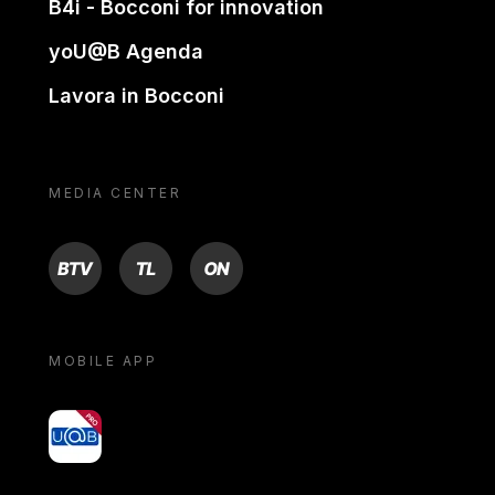
B4i - Bocconi for innovation
yoU@B Agenda
Lavora in Bocconi
MEDIA CENTER
BTV
TL
ON
MOBILE APP
yoU@B