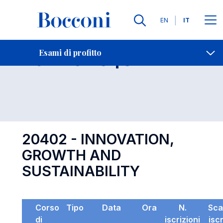
Lingue
EN
IT
Contatti
-
Esame 20402
Esami di profitto
Open s
20402 - INNOVATION,
GROWTH AND
SUSTAINABILITY
Corso
Tipo
Data
Ora
N.
Sca
di
iscrizioni
isc