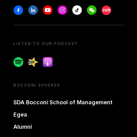
Stay in touch
Facebook
Linkedin
Youtube
Instagram
Tiktok
Weechat
Xiaohongshu/
LISTEN TO OUR PODCAST
Spotify
Spreaker
Apple podcast
BOCCONI SPHERES
SDA Bocconi School of Management
Egea
Alumni