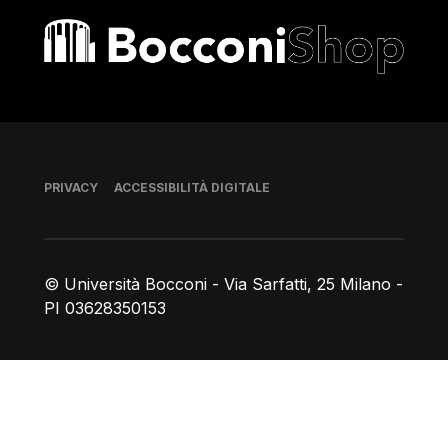
Bocconi shop
Piè di pagina
PRIVACY
ACCESSIBILITÀ DIGITALE
© Università Bocconi - Via Sarfatti, 25 Milano -
PI 03628350153