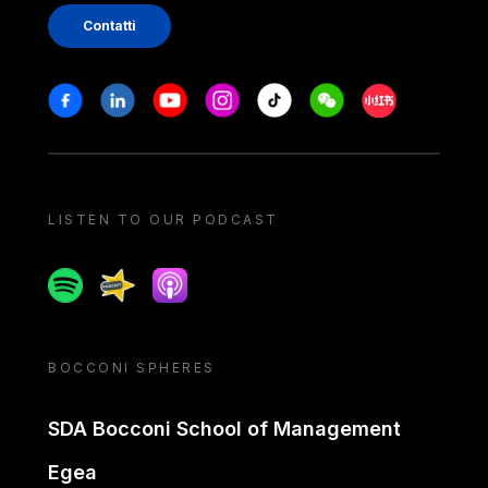
Contatti
Stay in touch
Facebook
Linkedin
Youtube
Instagram
Tiktok
Weechat
Xiaohongshu/
LISTEN TO OUR PODCAST
Spotify
Spreaker
Apple podcast
BOCCONI SPHERES
SDA Bocconi School of Management
Egea