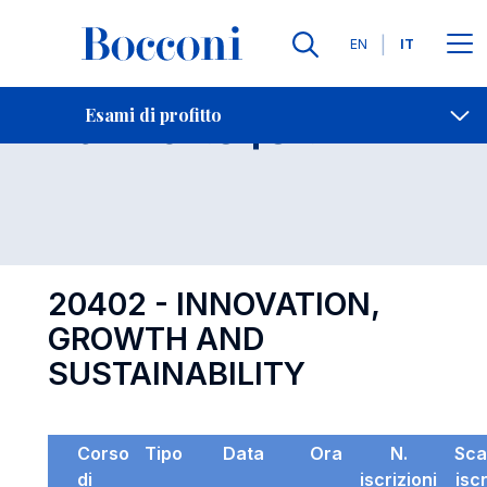
Lingue
EN
IT
Contatti
-
Esame 20402
Esami di profitto
Open s
20402 - INNOVATION,
GROWTH AND
SUSTAINABILITY
Corso
Tipo
Data
Ora
N.
Sca
di
iscrizioni
isc