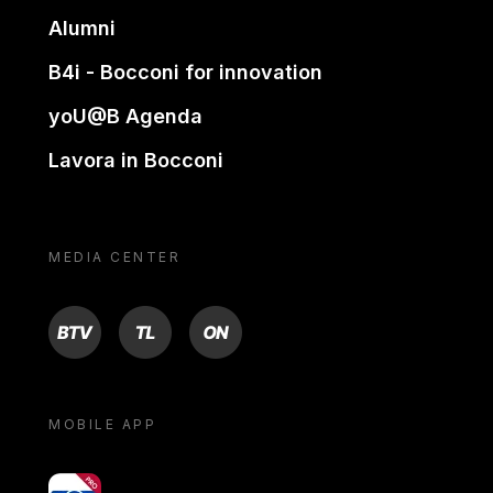
Alumni
B4i - Bocconi for innovation
yoU@B Agenda
Lavora in Bocconi
MEDIA CENTER
BTV
TL
ON
MOBILE APP
yoU@B