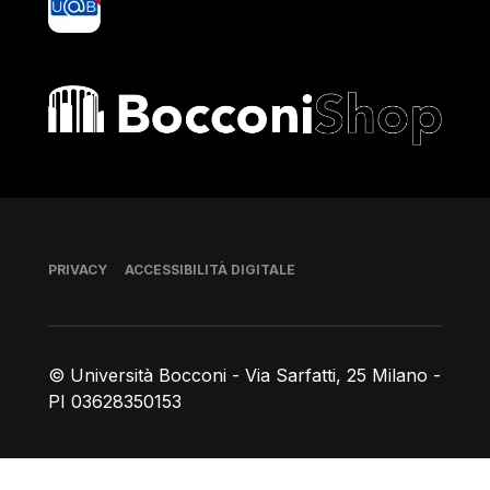
Bocconi shop
Piè di pagina
PRIVACY
ACCESSIBILITÀ DIGITALE
© Università Bocconi - Via Sarfatti, 25 Milano -
PI 03628350153