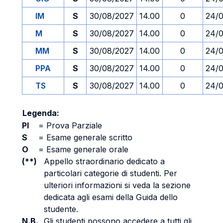
IM
S
30/08/2027
14.00
0
24/
M
S
30/08/2027
14.00
0
24/
MM
S
30/08/2027
14.00
0
24/
PPA
S
30/08/2027
14.00
0
24/
TS
S
30/08/2027
14.00
0
24/
Legenda:
PI
=
Prova Parziale
S
=
Esame generale scritto
O
=
Esame generale orale
(**)
Appello straordinario dedicato a
particolari categorie di studenti. Per
ulteriori informazioni si veda la sezione
dedicata agli esami della Guida dello
studente.
N.B.
Gli studenti possono accedere a tutti gli