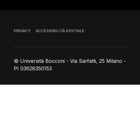
Piè di pagina
PRIVACY
ACCESSIBILITÀ DIGITALE
© Università Bocconi - Via Sarfatti, 25 Milano -
PI 03628350153