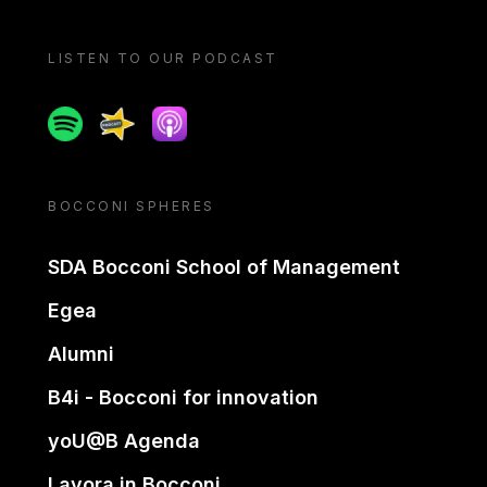
LISTEN TO OUR PODCAST
Spotify
Spreaker
Apple podcast
BOCCONI SPHERES
SDA Bocconi School of Management
Egea
Alumni
B4i - Bocconi for innovation
yoU@B Agenda
Lavora in Bocconi