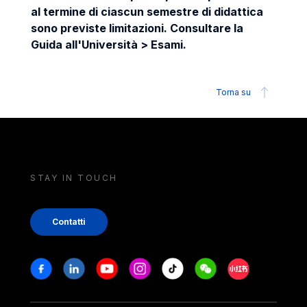
al termine di ciascun semestre di didattica
sono previste limitazioni. Consultare la
Guida all'Università > Esami.
Torna su
STAY IN TOUCH
Contatti
Stay in touch
Facebook
Linkedin
Youtube
Instagram
Tiktok
Weechat
Xiaohongshu/