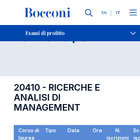
Lingue
EN
IT
Contatti
-
Esame 20410
Esami di profitto
Open s
20410 - RICERCHE E
ANALISI DI
MANAGEMENT
Corso di
Tipo
Data
Ora
N.
Sc
laurea
iscrizioni
is