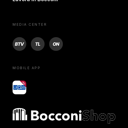
MEDIA CENTER
BTV
TL
ON
MOBILE APP
yoU@B
Bocconi shop