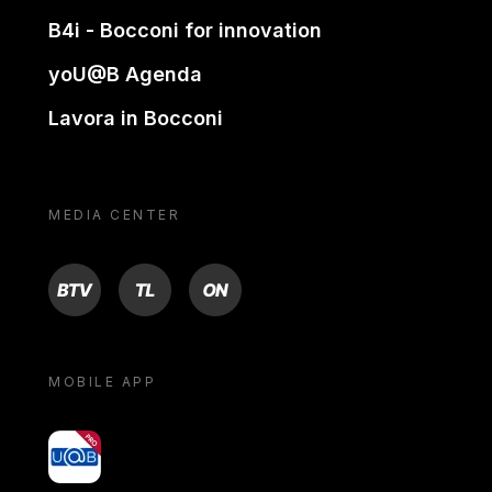
B4i - Bocconi for innovation
yoU@B Agenda
Lavora in Bocconi
MEDIA CENTER
BTV
TL
ON
MOBILE APP
yoU@B