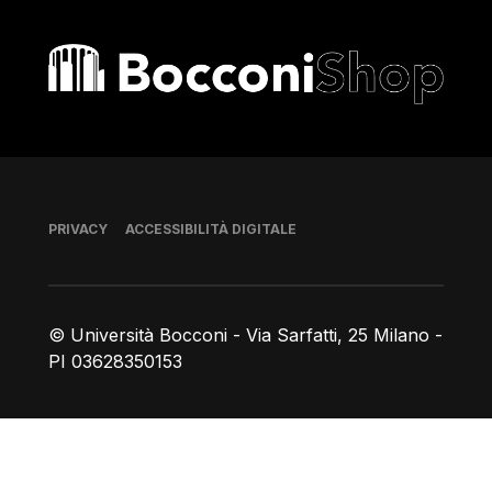
Bocconi shop
Piè di pagina
PRIVACY
ACCESSIBILITÀ DIGITALE
© Università Bocconi - Via Sarfatti, 25 Milano -
PI 03628350153