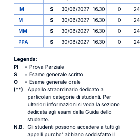
IM
S
30/08/2027
16.30
0
24
M
S
30/08/2027
16.30
0
24
MM
S
30/08/2027
16.30
0
24
PPA
S
30/08/2027
16.30
0
24
Legenda:
PI
=
Prova Parziale
S
=
Esame generale scritto
O
=
Esame generale orale
(**)
Appello straordinario dedicato a
particolari categorie di studenti. Per
ulteriori informazioni si veda la sezione
dedicata agli esami della Guida dello
studente.
N.B.
Gli studenti possono accedere a tutti gli
appelli purche' abbiano soddisfatto il