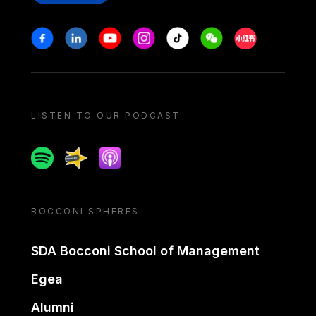
Stay in touch
Facebook
Linkedin
Youtube
Instagram
Tiktok
Weechat
Xiaohongshu/
LISTEN TO OUR PODCAST
Spotify
Spreaker
Apple podcast
BOCCONI SPHERES
SDA Bocconi School of Management
Egea
Alumni