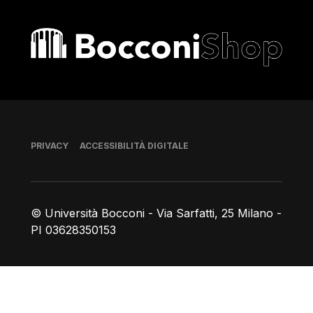
Bocconi shop
Piè di pagina
PRIVACY
ACCESSIBILITÀ DIGITALE
© Università Bocconi - Via Sarfatti, 25 Milano -
PI 03628350153