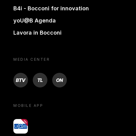
B4i - Bocconi for innovation
yoU@B Agenda
Lavora in Bocconi
MEDIA CENTER
BTV
TL
ON
MOBILE APP
yoU@B