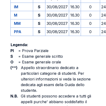
IM
S
30/08/2027
16.30
0
24
M
S
30/08/2027
16.30
0
24
MM
S
30/08/2027
16.30
0
24
PPA
S
30/08/2027
16.30
0
24
Legenda:
PI
=
Prova Parziale
S
=
Esame generale scritto
O
=
Esame generale orale
(**)
Appello straordinario dedicato a
particolari categorie di studenti. Per
ulteriori informazioni si veda la sezione
dedicata agli esami della Guida dello
studente.
N.B.
Gli studenti possono accedere a tutti gli
appelli purche' abbiano soddisfatto il