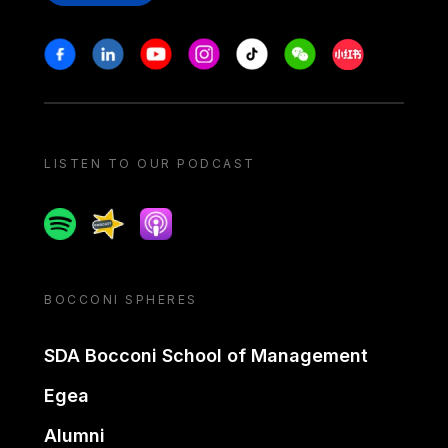
Stay in touch
Facebook
Linkedin
Youtube
Instagram
Tiktok
Weechat
Xiaohongshu/
LISTEN TO OUR PODCAST
Spotify
Spreaker
Apple podcast
BOCCONI SPHERES
SDA Bocconi School of Management
Egea
Alumni