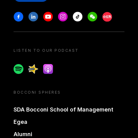
Stay in touch
Facebook
Linkedin
Youtube
Instagram
Tiktok
Weechat
Xiaohongshu/
LISTEN TO OUR PODCAST
Spotify
Spreaker
Apple podcast
BOCCONI SPHERES
SDA Bocconi School of Management
Egea
Alumni