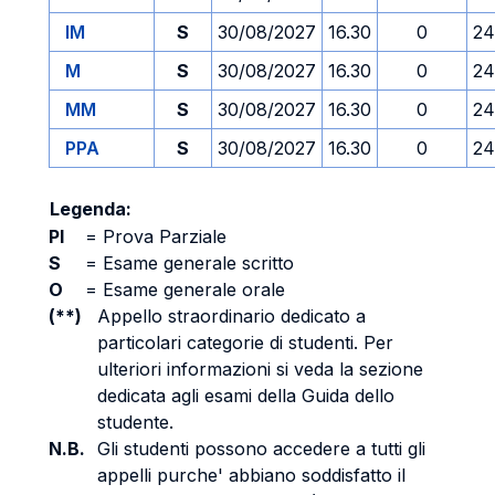
IM
S
30/08/2027
16.30
0
24
M
S
30/08/2027
16.30
0
24
MM
S
30/08/2027
16.30
0
24
PPA
S
30/08/2027
16.30
0
24
Legenda:
PI
=
Prova Parziale
S
=
Esame generale scritto
O
=
Esame generale orale
(**)
Appello straordinario dedicato a
particolari categorie di studenti. Per
ulteriori informazioni si veda la sezione
dedicata agli esami della Guida dello
studente.
N.B.
Gli studenti possono accedere a tutti gli
appelli purche' abbiano soddisfatto il