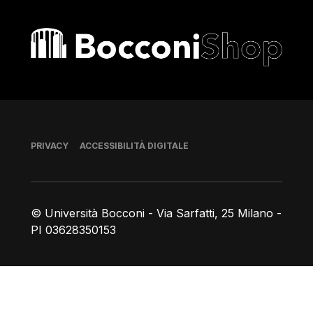
Bocconi shop
Piè di pagina
PRIVACY
ACCESSIBILITÀ DIGITALE
© Università Bocconi - Via Sarfatti, 25 Milano -
PI 03628350153