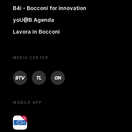
B4i - Bocconi for innovation
yoU@B Agenda
Lavora in Bocconi
MEDIA CENTER
BTV
TL
ON
MOBILE APP
yoU@B