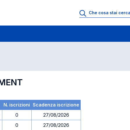
 di profitto
Esami in ordine di codice
EMENT
N. iscrizioni
Scadenza iscrizione
0
0
27/08/2026
0
0
27/08/2026