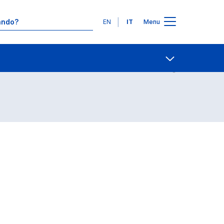
Lingue
EN
IT
Menu
Contatti
Open share