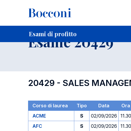
-
Home
Per studenti iscritti
Orari, Aule e Calendari
Esami
Esami di profitto
Esame 20429
20429 - SALES MANAG
Corso di laurea
Tipo
Data
Ora
ACME
S
02/09/2026
11.3
AFC
S
02/09/2026
11.3