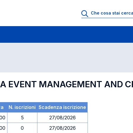
 di profitto
Esami in ordine di codice
GA EVENT MANAGEMENT AND CR
ra
N. iscrizioni
Scadenza iscrizione
.00
5
27/08/2026
.00
0
27/08/2026