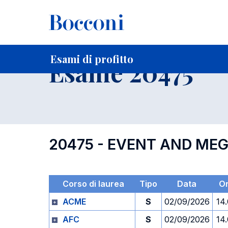
-
Home
Per studenti iscritti
Orari, Aule e Calendari
Esami
Esami di profitto
Esame 20475
20475 - EVENT AND ME
Corso di laurea
Tipo
Data
O
ACME
S
02/09/2026
14
AFC
S
02/09/2026
14