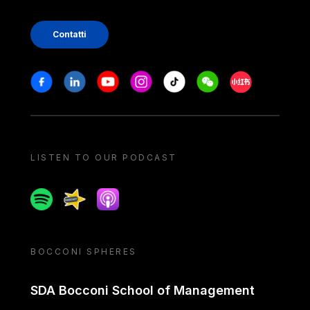
Contatti
Stay in touch
Facebook
Linkedin
Youtube
Instagram
Tiktok
Weechat
Xiaohongshu/
LISTEN TO OUR PODCAST
Spotify
Spreaker
Apple podcast
BOCCONI SPHERES
SDA Bocconi School of Management