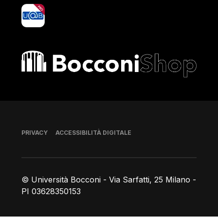
yoU@B
Bocconi shop
Piè di pagina
PRIVACY
ACCESSIBILITÀ DIGITALE
© Università Bocconi - Via Sarfatti, 25 Milano -
PI 03628350153