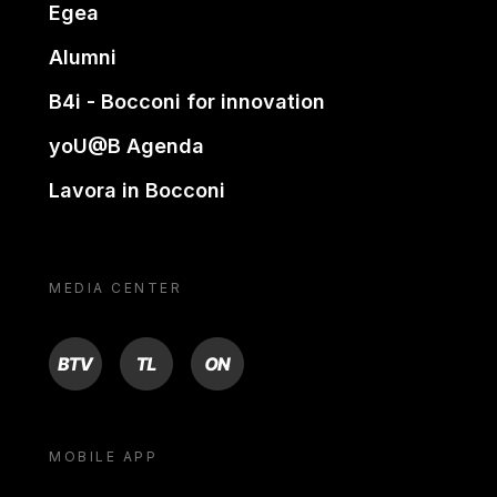
Egea
Alumni
B4i - Bocconi for innovation
yoU@B Agenda
Lavora in Bocconi
MEDIA CENTER
BTV
TL
ON
MOBILE APP