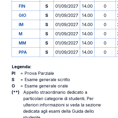
FIN
S
01/09/2027
14.00
0
GIO
S
01/09/2027
14.00
0
IM
S
01/09/2027
14.00
0
M
S
01/09/2027
14.00
0
MM
S
01/09/2027
14.00
0
PPA
S
01/09/2027
14.00
0
Legenda:
PI
=
Prova Parziale
S
=
Esame generale scritto
O
=
Esame generale orale
(**)
Appello straordinario dedicato a
particolari categorie di studenti. Per
ulteriori informazioni si veda la sezione
dedicata agli esami della Guida dello
studente.