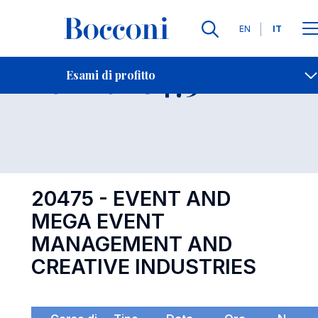
Lingue
EN
IT
Contatti
-
Esame 20475
Esami di profitto
Open s
20475 - EVENT AND
MEGA EVENT
MANAGEMENT AND
CREATIVE INDUSTRIES