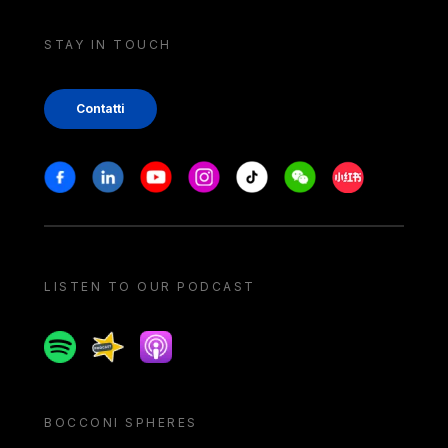
STAY IN TOUCH
Contatti
Stay in touch
Facebook
Linkedin
Youtube
Instagram
Tiktok
Weechat
Xiaohongshu/
LISTEN TO OUR PODCAST
Spotify
Spreaker
Apple podcast
BOCCONI SPHERES