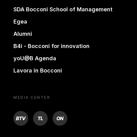
SDA Bocconi School of Management
Egea
Alumni
B4i - Bocconi for innovation
yoU@B Agenda
Lavora in Bocconi
MEDIA CENTER
BTV
TL
ON