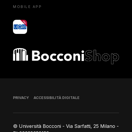
MOBILE APP
yoU@B
Bocconi shop
Piè di pagina
PRIVACY
ACCESSIBILITÀ DIGITALE
© Università Bocconi - Via Sarfatti, 25 Milano -