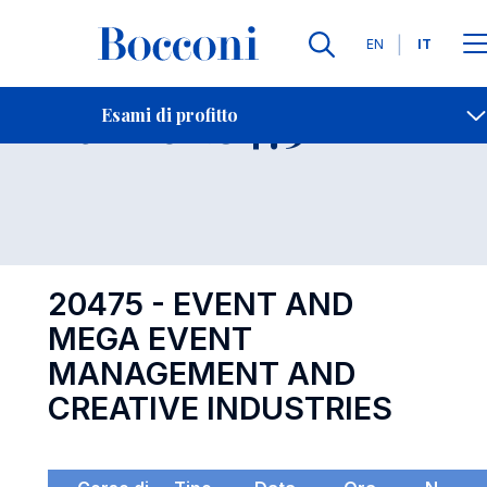
Lingue
EN
IT
Contatti
-
Esame 20475
Esami di profitto
Open s
20475 - EVENT AND
MEGA EVENT
MANAGEMENT AND
CREATIVE INDUSTRIES