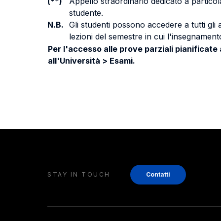
(**)
Appello straordinario dedicato a particola
studente.
N.B.
Gli studenti possono accedere a tutti gli
lezioni del semestre in cui l'insegnamento
Per l'accesso alle prove parziali pianificate
all'Università > Esami.
STAY IN TOUCH
Contatti