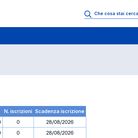
 di profitto
Esami in ordine di codice
N. iscrizioni
Scadenza iscrizione
0
0
28/08/2026
0
0
28/08/2026