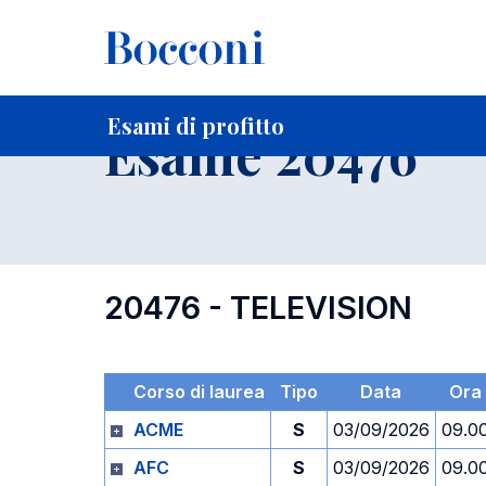
-
Home
Per studenti iscritti
Orari, Aule e Calendari
Esami
Esami di profitto
Esame 20476
20476 - TELEVISION
Corso di laurea
Tipo
Data
Ora
ACME
S
03/09/2026
09.0
AFC
S
03/09/2026
09.0