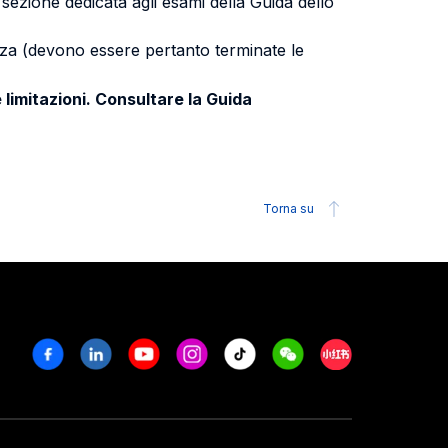
a sezione dedicata agli esami della Guida dello
uenza (devono essere pertanto terminate le
 limitazioni. Consultare la Guida
Torna su
Facebook
Linkedin
Youtube
Instagram
Tiktok
Weechat
Xiaohongshu/R