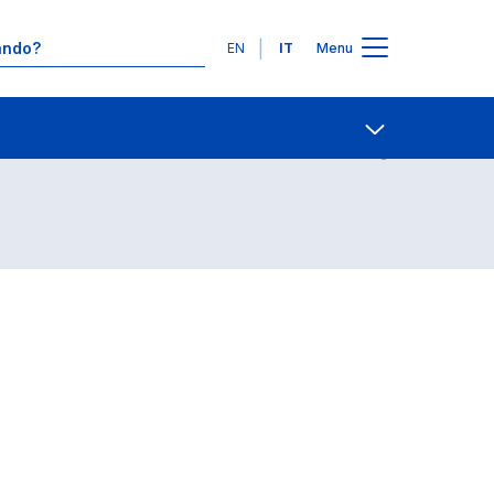
Lingue
EN
IT
Menu
Contatti
Open share