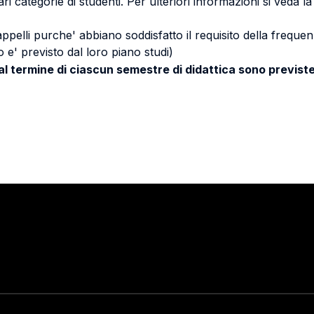
ri categorie di studenti. Per ulteriori informazioni si veda l
 appelli purche' abbiano soddisfatto il requisito della freq
 e' previsto dal loro piano studi)
 al termine di ciascun semestre di didattica sono previste
Stay in touch