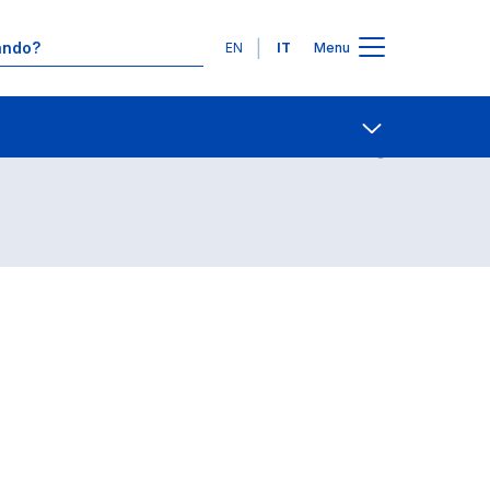
Lingue
EN
IT
Menu
Contatti
Open share