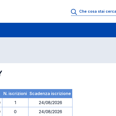
 di profitto
Esami in ordine di codice
Y
N. iscrizioni
Scadenza iscrizione
0
1
24/08/2026
0
0
24/08/2026