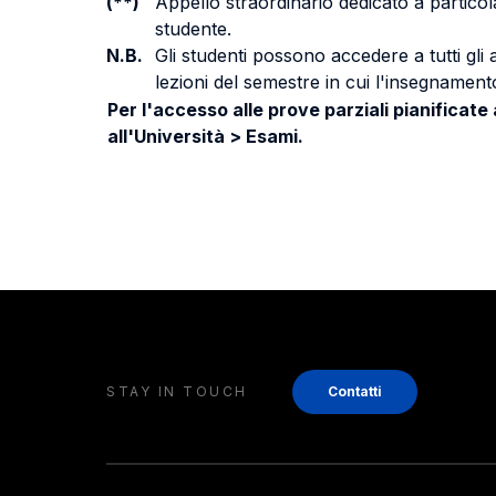
(**)
Appello straordinario dedicato a particola
studente.
N.B.
Gli studenti possono accedere a tutti gli
lezioni del semestre in cui l'insegnamento
Per l'accesso alle prove parziali pianificate
all'Università > Esami.
STAY IN TOUCH
Contatti