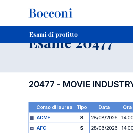
-
Home
Per studenti iscritti
Orari, Aule e Calendari
Esami
Esami di profitto
Esame 20477
20477 - MOVIE INDUSTR
Corso di laurea
Tipo
Data
Ora
ACME
S
28/08/2026
14.0
AFC
S
28/08/2026
14.0