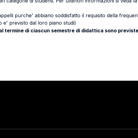
ri categorie di studenti. Per ulteriori informazioni si veda l
 appelli purche' abbiano soddisfatto il requisito della freq
 e' previsto dal loro piano studi)
 al termine di ciascun semestre di didattica sono previste
Stay in touch