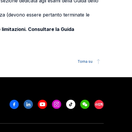
a sezione dedicata agli esami della Guida dello
uenza (devono essere pertanto terminate le
 limitazioni. Consultare la Guida
Torna su
Facebook
Linkedin
Youtube
Instagram
Tiktok
Weechat
Xiaohongshu/R