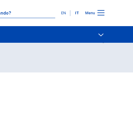
Lingue
EN
IT
Menu
Contatti
Open share