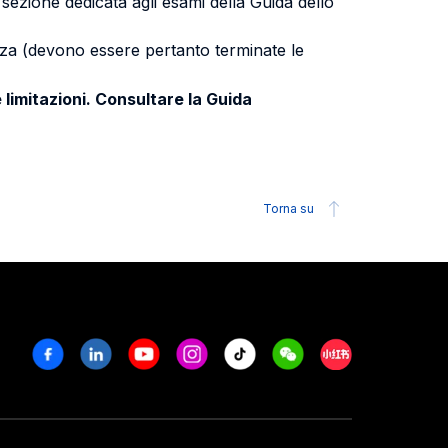
a sezione dedicata agli esami della Guida dello
uenza (devono essere pertanto terminate le
 limitazioni. Consultare la Guida
Torna su
Facebook
Linkedin
Youtube
Instagram
Tiktok
Weechat
Xiaohongshu/R