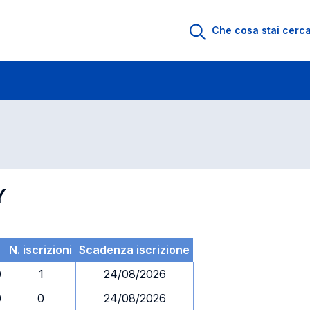
 di profitto
Esami in ordine di codice
Y
N. iscrizioni
Scadenza iscrizione
0
1
24/08/2026
0
0
24/08/2026