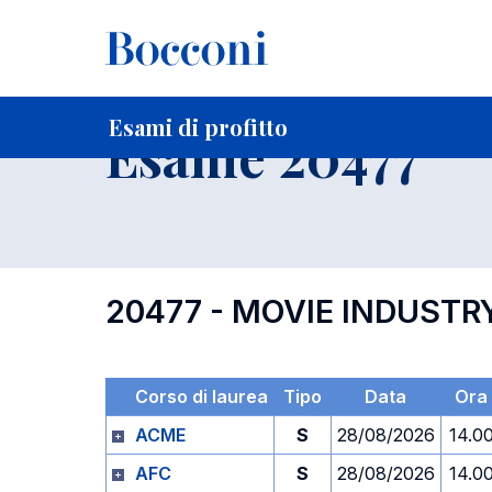
-
Home
Per studenti iscritti
Orari, Aule e Calendari
Esami
Esami di profitto
Esame 20477
20477 - MOVIE INDUSTR
Corso di laurea
Tipo
Data
Ora
ACME
S
28/08/2026
14.0
AFC
S
28/08/2026
14.0