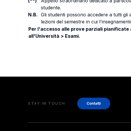
(**)
Appello straordinario dedicato a particola
studente.
N.B.
Gli studenti possono accedere a tutti gli
lezioni del semestre in cui l'insegnamento
Per l'accesso alle prove parziali pianificate
all'Università > Esami.
STAY IN TOUCH
Contatti