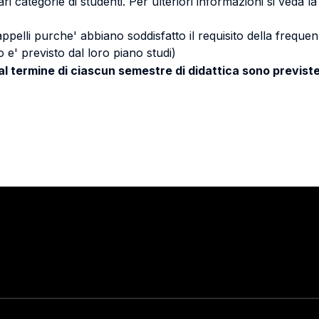
ri categorie di studenti. Per ulteriori informazioni si veda l
 appelli purche' abbiano soddisfatto il requisito della freq
 e' previsto dal loro piano studi)
 al termine di ciascun semestre di didattica sono previste
Stay in touch