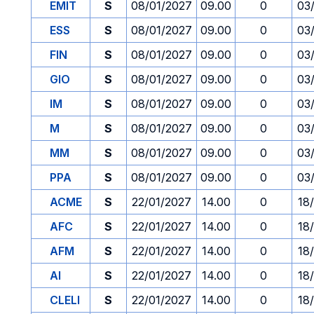
EMIT
S
08/01/2027
09.00
0
03
ESS
S
08/01/2027
09.00
0
03
FIN
S
08/01/2027
09.00
0
03
GIO
S
08/01/2027
09.00
0
03
IM
S
08/01/2027
09.00
0
03
M
S
08/01/2027
09.00
0
03
MM
S
08/01/2027
09.00
0
03
PPA
S
08/01/2027
09.00
0
03
ACME
S
22/01/2027
14.00
0
18
AFC
S
22/01/2027
14.00
0
18
AFM
S
22/01/2027
14.00
0
18
AI
S
22/01/2027
14.00
0
18
CLELI
S
22/01/2027
14.00
0
18