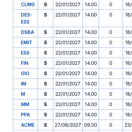
CLMG
S
22/01/2027
14.00
0
18
DES-
S
22/01/2027
14.00
0
18
ESS
DSBA
S
22/01/2027
14.00
0
18
EMIT
S
22/01/2027
14.00
0
18
ESS
S
22/01/2027
14.00
0
18
FIN
S
22/01/2027
14.00
0
18
GIO
S
22/01/2027
14.00
0
18
IM
S
22/01/2027
14.00
0
18
M
S
22/01/2027
14.00
0
18
MM
S
22/01/2027
14.00
0
18
PPA
S
22/01/2027
14.00
0
18
ACME
S
27/08/2027
09.00
0
23