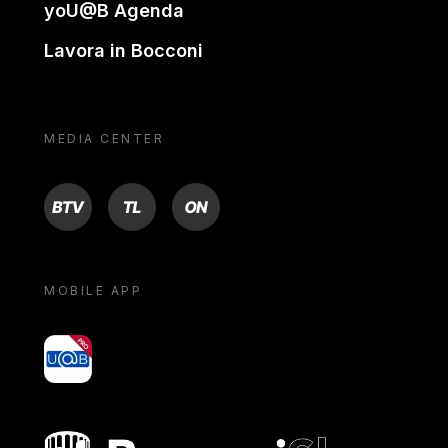
yoU@B Agenda
Lavora in Bocconi
MEDIA CENTER
BTV
TL
ON
MOBILE APP
yoU@B
Bocconi shop