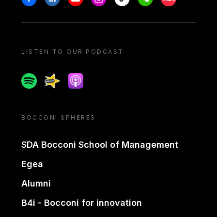
LISTEN TO OUR PODCAST
Spotify
Spreaker
Apple podcast
BOCCONI SPHERES
SDA Bocconi School of Management
Egea
Alumni
B4i - Bocconi for innovation