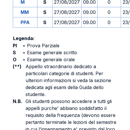
M
S
27/08/2027
09.00
0
23
MM
S
27/08/2027
09.00
0
23
PPA
S
27/08/2027
09.00
0
23
Legenda:
PI
=
Prova Parziale
S
=
Esame generale scritto
O
=
Esame generale orale
(**)
Appello straordinario dedicato a
particolari categorie di studenti. Per
ulteriori informazioni si veda la sezione
dedicata agli esami della Guida dello
studente.
N.B.
Gli studenti possono accedere a tutti gli
appelli purche' abbiano soddisfatto il
requisito della frequenza (devono essere
pertanto terminate le lezioni del semestre
in cui l'insegnamento e' previsto dal loro