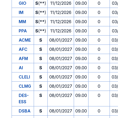
GIO
S
(**)
11/12/2026
09.00
0
03
IM
S
(**)
11/12/2026
09.00
0
03
MM
S
(**)
11/12/2026
09.00
0
03
PPA
S
(**)
11/12/2026
09.00
0
03
ACME
S
08/01/2027
09.00
0
03
AFC
S
08/01/2027
09.00
0
03
AFM
S
08/01/2027
09.00
0
03
AI
S
08/01/2027
09.00
0
03
CLELI
S
08/01/2027
09.00
0
03
CLMG
S
08/01/2027
09.00
0
03
DES-
S
08/01/2027
09.00
0
03
ESS
DSBA
S
08/01/2027
09.00
0
03