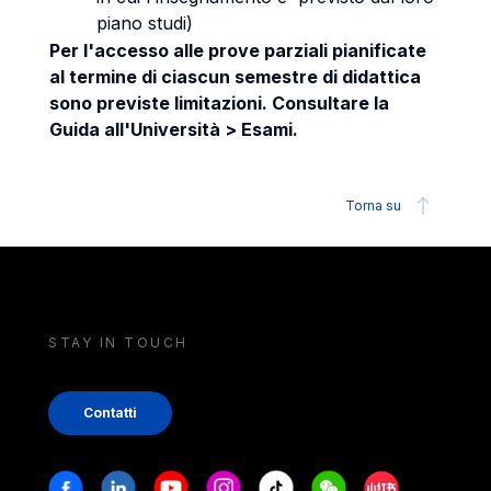
piano studi)
Per l'accesso alle prove parziali pianificate
al termine di ciascun semestre di didattica
sono previste limitazioni. Consultare la
Guida all'Università > Esami.
Torna su
STAY IN TOUCH
Contatti
Stay in touch
Facebook
Linkedin
Youtube
Instagram
Tiktok
Weechat
Xiaohongshu/