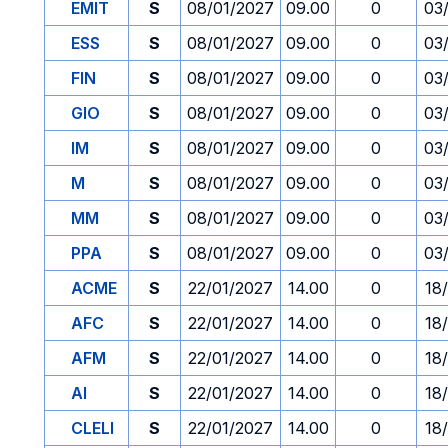
EMIT
S
08/01/2027
09.00
0
03
ESS
S
08/01/2027
09.00
0
03
FIN
S
08/01/2027
09.00
0
03
GIO
S
08/01/2027
09.00
0
03
IM
S
08/01/2027
09.00
0
03
M
S
08/01/2027
09.00
0
03
MM
S
08/01/2027
09.00
0
03
PPA
S
08/01/2027
09.00
0
03
ACME
S
22/01/2027
14.00
0
18
AFC
S
22/01/2027
14.00
0
18
AFM
S
22/01/2027
14.00
0
18
AI
S
22/01/2027
14.00
0
18
CLELI
S
22/01/2027
14.00
0
18