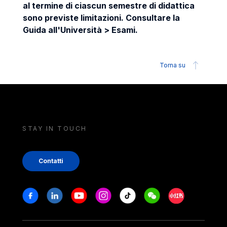
al termine di ciascun semestre di didattica
sono previste limitazioni. Consultare la
Guida all'Università > Esami.
Torna su
STAY IN TOUCH
Contatti
Stay in touch
Facebook
Linkedin
Youtube
Instagram
Tiktok
Weechat
Xiaohongshu/