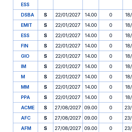
ESS
DSBA
S
22/01/2027
14.00
0
18
EMIT
S
22/01/2027
14.00
0
18
ESS
S
22/01/2027
14.00
0
18
FIN
S
22/01/2027
14.00
0
18
GIO
S
22/01/2027
14.00
0
18
IM
S
22/01/2027
14.00
0
18
M
S
22/01/2027
14.00
0
18
MM
S
22/01/2027
14.00
0
18
PPA
S
22/01/2027
14.00
0
18
ACME
S
27/08/2027
09.00
0
23
AFC
S
27/08/2027
09.00
0
23
AFM
S
27/08/2027
09.00
0
23