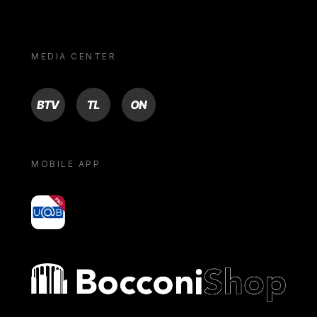
MEDIA CENTER
BTV
TL
ON
MOBILE APP
yoU@B
Bocconi shop