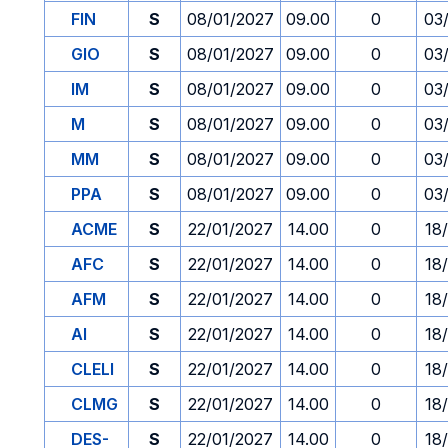
FIN
S
08/01/2027
09.00
0
03
GIO
S
08/01/2027
09.00
0
03
IM
S
08/01/2027
09.00
0
03
M
S
08/01/2027
09.00
0
03
MM
S
08/01/2027
09.00
0
03
PPA
S
08/01/2027
09.00
0
03
ACME
S
22/01/2027
14.00
0
18
AFC
S
22/01/2027
14.00
0
18
AFM
S
22/01/2027
14.00
0
18
AI
S
22/01/2027
14.00
0
18
CLELI
S
22/01/2027
14.00
0
18
CLMG
S
22/01/2027
14.00
0
18
DES-
S
22/01/2027
14.00
0
18