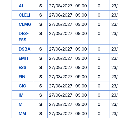
AI
S
27/08/2027
09.00
0
23
CLELI
S
27/08/2027
09.00
0
23
CLMG
S
27/08/2027
09.00
0
23
DES-
S
27/08/2027
09.00
0
23
ESS
DSBA
S
27/08/2027
09.00
0
23
EMIT
S
27/08/2027
09.00
0
23
ESS
S
27/08/2027
09.00
0
23
FIN
S
27/08/2027
09.00
0
23
GIO
S
27/08/2027
09.00
0
23
IM
S
27/08/2027
09.00
0
23
M
S
27/08/2027
09.00
0
23
MM
S
27/08/2027
09.00
0
23