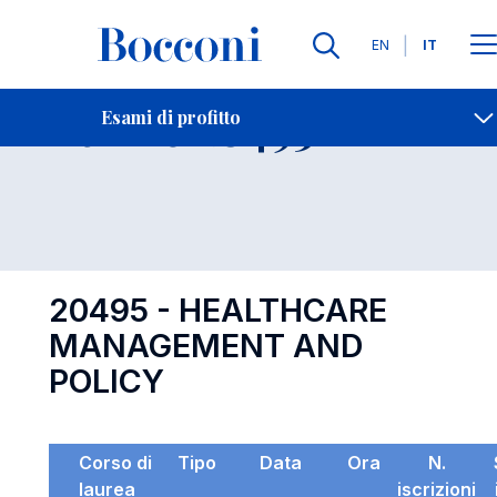
Lingue
EN
IT
Contatti
-
Esame 20495
Esami di profitto
Open s
20495 - HEALTHCARE
MANAGEMENT AND
POLICY
Corso di
Tipo
Data
Ora
N.
laurea
iscrizioni