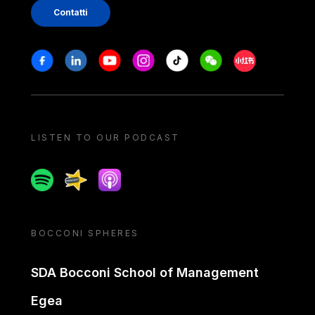
Contatti
Stay in touch
Facebook
Linkedin
Youtube
Instagram
Tiktok
Weechat
Xiaohongshu/
LISTEN TO OUR PODCAST
Spotify
Spreaker
Apple podcast
BOCCONI SPHERES
SDA Bocconi School of Management
Egea