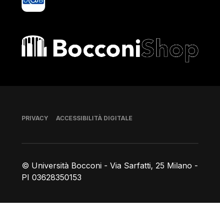
Bocconi shop
Piè di pagina
PRIVACY
ACCESSIBILITÀ DIGITALE
© Università Bocconi - Via Sarfatti, 25 Milano -
PI 03628350153