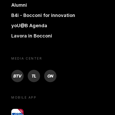
Alumni
B4i - Bocconi for innovation
yoU@B Agenda
Lavora in Bocconi
MEDIA CENTER
BTV
TL
ON
MOBILE APP
yoU@B