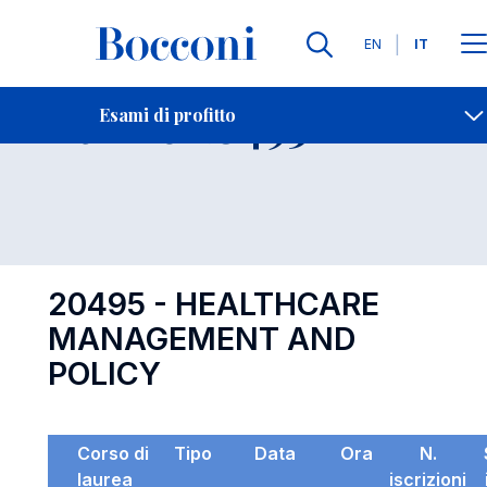
Lingue
EN
IT
Contatti
-
Esame 20495
Esami di profitto
Open s
20495 - HEALTHCARE
MANAGEMENT AND
POLICY
Corso di
Tipo
Data
Ora
N.
laurea
iscrizioni