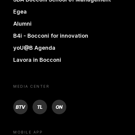
Egea
Alumni
B4i - Bocconi for innovation
yoU@B Agenda
Lavora in Bocconi
MEDIA CENTER
BTV
TL
ON
MOBILE APP