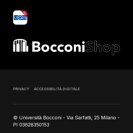
yoU@B
Bocconi shop
Piè di pagina
PRIVACY
ACCESSIBILITÀ DIGITALE
© Università Bocconi - Via Sarfatti, 25 Milano -
PI 03628350153