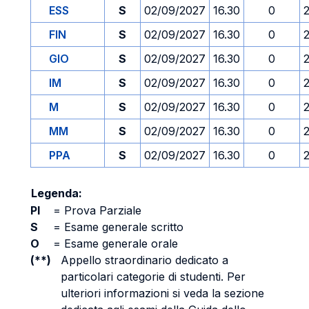
ESS
S
02/09/2027
16.30
0
FIN
S
02/09/2027
16.30
0
GIO
S
02/09/2027
16.30
0
IM
S
02/09/2027
16.30
0
M
S
02/09/2027
16.30
0
MM
S
02/09/2027
16.30
0
PPA
S
02/09/2027
16.30
0
Legenda:
PI
=
Prova Parziale
S
=
Esame generale scritto
O
=
Esame generale orale
(**)
Appello straordinario dedicato a
particolari categorie di studenti. Per
ulteriori informazioni si veda la sezione