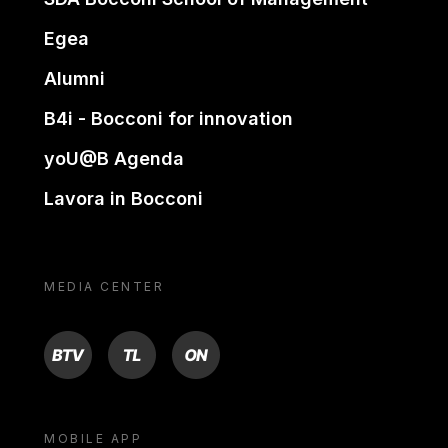
Egea
Alumni
B4i - Bocconi for innovation
yoU@B Agenda
Lavora in Bocconi
MEDIA CENTER
BTV
TL
ON
MOBILE APP