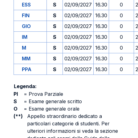
ESS
S
02/09/2027
16.30
0
FIN
S
02/09/2027
16.30
0
GIO
S
02/09/2027
16.30
0
IM
S
02/09/2027
16.30
0
M
S
02/09/2027
16.30
0
MM
S
02/09/2027
16.30
0
PPA
S
02/09/2027
16.30
0
Legenda:
PI
=
Prova Parziale
S
=
Esame generale scritto
O
=
Esame generale orale
(**)
Appello straordinario dedicato a
particolari categorie di studenti. Per
ulteriori informazioni si veda la sezione