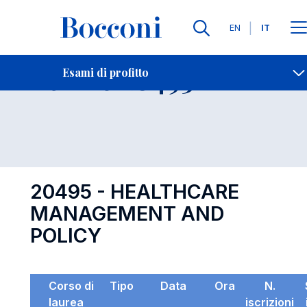
Lingue
EN
IT
Contatti
-
Esame 20495
Esami di profitto
Open s
20495 - HEALTHCARE
MANAGEMENT AND
POLICY
Corso di
Tipo
Data
Ora
N.
laurea
iscrizioni