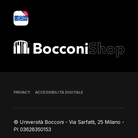
yoU@B
Bocconi shop
Piè di pagina
PRIVACY
ACCESSIBILITÀ DIGITALE
© Università Bocconi - Via Sarfatti, 25 Milano -
PI 03628350153