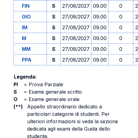
FIN
S
27/08/2027
09.00
0
2
GIO
S
27/08/2027
09.00
0
2
IM
S
27/08/2027
09.00
0
2
M
S
27/08/2027
09.00
0
2
MM
S
27/08/2027
09.00
0
2
PPA
S
27/08/2027
09.00
0
2
Legenda:
PI
=
Prova Parziale
S
=
Esame generale scritto
O
=
Esame generale orale
(**)
Appello straordinario dedicato a
particolari categorie di studenti. Per
ulteriori informazioni si veda la sezione
dedicata agli esami della Guida dello
studente.