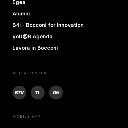
Egea
Alumni
B4i - Bocconi for innovation
yoU@B Agenda
Lavora in Bocconi
MEDIA CENTER
BTV
TL
ON
MOBILE APP