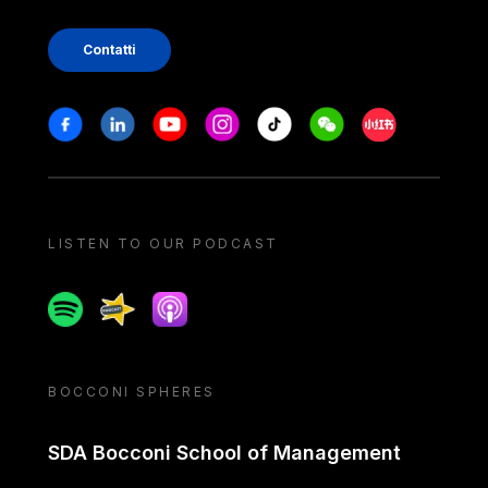
Contatti
Stay in touch
Facebook
Linkedin
Youtube
Instagram
Tiktok
Weechat
Xiaohongshu/
LISTEN TO OUR PODCAST
Spotify
Spreaker
Apple podcast
BOCCONI SPHERES
SDA Bocconi School of Management