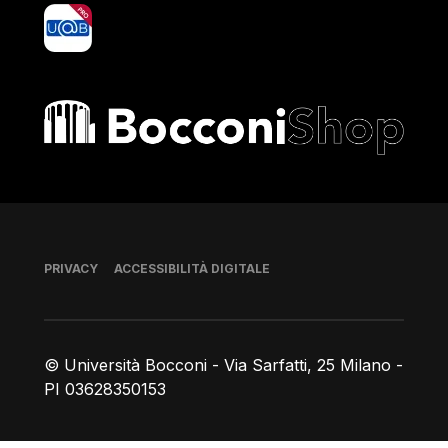
yoU@B
Bocconi shop
Piè di pagina
PRIVACY
ACCESSIBILITÀ DIGITALE
© Università Bocconi - Via Sarfatti, 25 Milano -
PI 03628350153