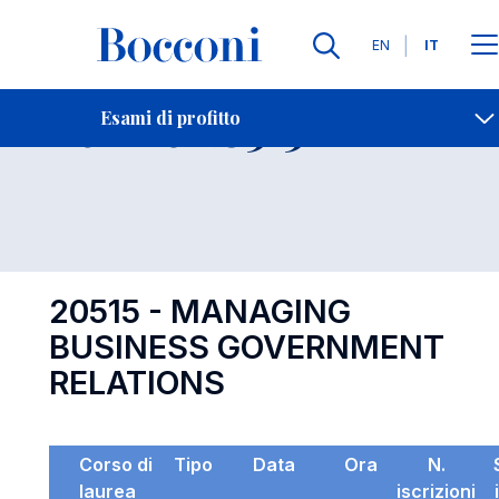
Lingue
EN
IT
Contatti
-
Esame 20515
Esami di profitto
Open s
20515 - MANAGING
BUSINESS GOVERNMENT
RELATIONS
Corso di
Tipo
Data
Ora
N.
laurea
iscrizioni