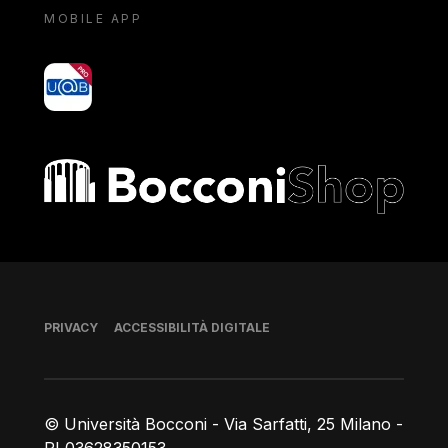
MOBILE APP
yoU@B
Bocconi shop
Piè di pagina
PRIVACY
ACCESSIBILITÀ DIGITALE
© Università Bocconi - Via Sarfatti, 25 Milano -