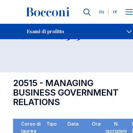
Lingue
EN
IT
Contatti
-
Esame 20515
Esami di profitto
Open s
20515 - MANAGING
BUSINESS GOVERNMENT
RELATIONS
Corso di
Tipo
Data
Ora
N.
laurea
iscrizioni