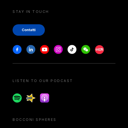
STAY IN TOUCH
Contatti
Stay in touch
Facebook
Linkedin
Youtube
Instagram
Tiktok
Weechat
Xiaohongshu/
LISTEN TO OUR PODCAST
Spotify
Spreaker
Apple podcast
BOCCONI SPHERES