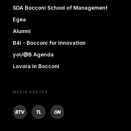
SDA Bocconi School of Management
Egea
Alumni
B4i - Bocconi for innovation
yoU@B Agenda
Lavora in Bocconi
MEDIA CENTER
BTV
TL
ON