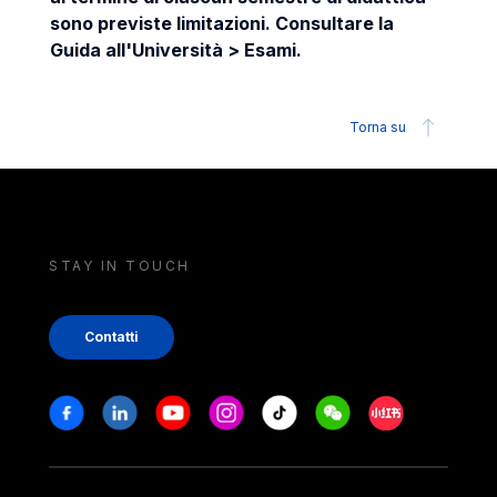
sono previste limitazioni. Consultare la
Guida all'Università > Esami.
Torna su
STAY IN TOUCH
Contatti
Stay in touch
Facebook
Linkedin
Youtube
Instagram
Tiktok
Weechat
Xiaohongshu/