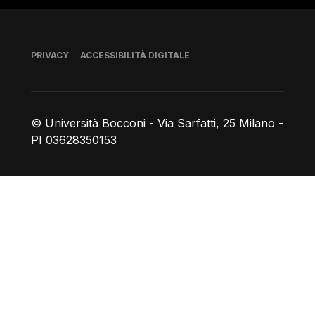
Piè di pagina
PRIVACY
ACCESSIBILITÀ DIGITALE
© Università Bocconi - Via Sarfatti, 25 Milano -
PI 03628350153