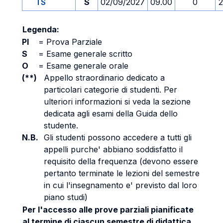
TS
S
02/09/2027
09.00
0
2
Legenda:
PI
=
Prova Parziale
S
=
Esame generale scritto
O
=
Esame generale orale
(**)
Appello straordinario dedicato a
particolari categorie di studenti. Per
ulteriori informazioni si veda la sezione
dedicata agli esami della Guida dello
studente.
N.B.
Gli studenti possono accedere a tutti gli
appelli purche' abbiano soddisfatto il
requisito della frequenza (devono essere
pertanto terminate le lezioni del semestre
in cui l'insegnamento e' previsto dal loro
piano studi)
Per l'accesso alle prove parziali pianificate
al termine di ciascun semestre di didattica