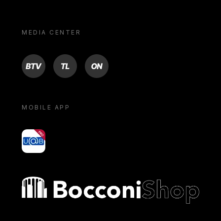
MEDIA CENTER
BTV
TL
ON
MOBILE APP
yoU@B
Bocconi shop