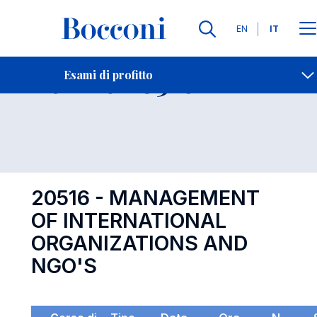
Lingue
EN
IT
Contatti
-
Esame 20516
Esami di profitto
Open s
20516 - MANAGEMENT
OF INTERNATIONAL
ORGANIZATIONS AND
NGO'S