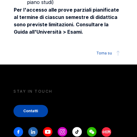
piano studi)
Per l'accesso alle prove parziali pianificate
al termine di ciascun semestre di didattica
sono previste limitazioni. Consultare la
Guida all'Università > Esami.
Torna su
STAY IN TOUCH
Contatti
Stay in touch
Facebook
Linkedin
Youtube
Instagram
Tiktok
Weechat
Xiaohongshu/