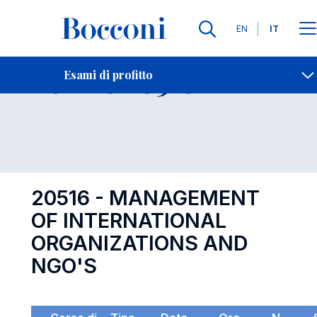
Lingue
EN
IT
Contatti
-
Esame 20516
Esami di profitto
Open s
20516 - MANAGEMENT
OF INTERNATIONAL
ORGANIZATIONS AND
NGO'S