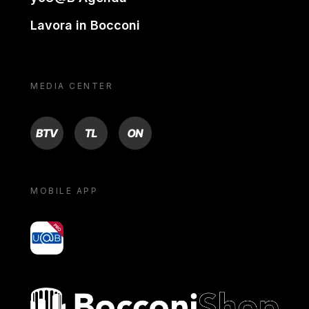
Lavora in Bocconi
MEDIA CENTER
BTV
TL
ON
MOBILE APP
yoU@B
Bocconi shop