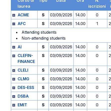
Corso di
Tipo
Data
Ora
N.
laurea
iscrizioni
ACME
S
03/09/2026
14.00
0
2
AFC
S
03/09/2026
14.00
1
2
Attending students
Non-attending students
AI
S
03/09/2026
14.00
0
2
CLEFIN-
S
03/09/2026
14.00
0
2
FINANCE
CLELI
S
03/09/2026
14.00
0
2
CLMG
S
03/09/2026
14.00
0
2
DES-ESS
S
03/09/2026
14.00
0
2
DSBA
S
03/09/2026
14.00
0
2
EMIT
S
03/09/2026
14.00
0
2