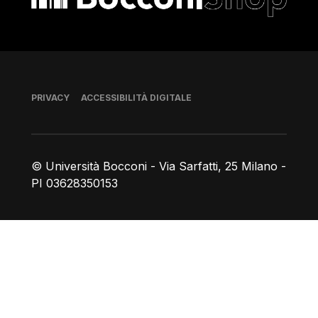
Piè di pagina
PRIVACY
ACCESSIBILITÀ DIGITALE
© Università Bocconi - Via Sarfatti, 25 Milano -
PI 03628350153