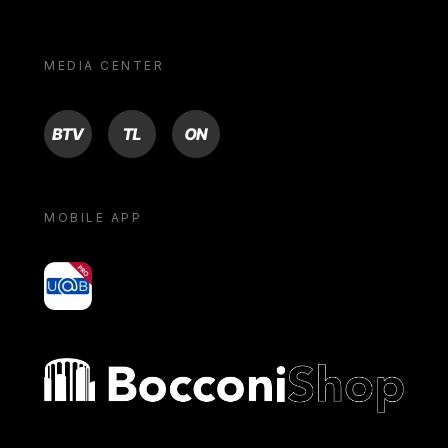
MEDIA CENTER
BTV
TL
ON
MOBILE APP
yoU@B
Bocconi shop