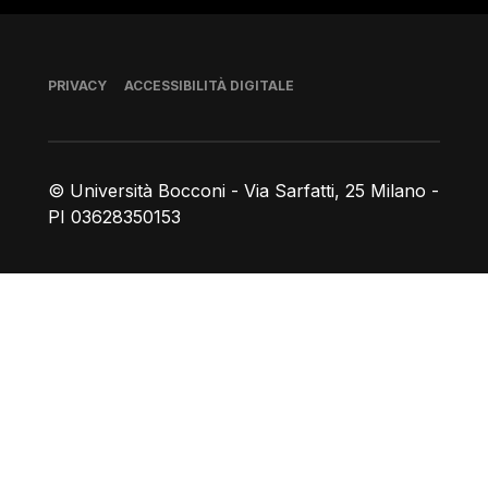
Piè di pagina
PRIVACY
ACCESSIBILITÀ DIGITALE
© Università Bocconi - Via Sarfatti, 25 Milano -
PI 03628350153