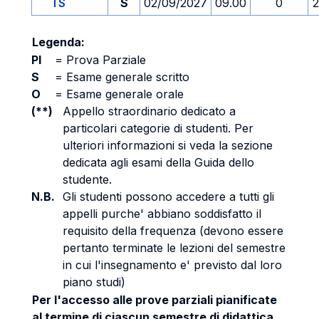
TS
S
02/09/2027
09.00
0
2
Legenda:
PI
=
Prova Parziale
S
=
Esame generale scritto
O
=
Esame generale orale
(**)
Appello straordinario dedicato a
particolari categorie di studenti. Per
ulteriori informazioni si veda la sezione
dedicata agli esami della Guida dello
studente.
N.B.
Gli studenti possono accedere a tutti gli
appelli purche' abbiano soddisfatto il
requisito della frequenza (devono essere
pertanto terminate le lezioni del semestre
in cui l'insegnamento e' previsto dal loro
piano studi)
Per l'accesso alle prove parziali pianificate
al termine di ciascun semestre di didattica