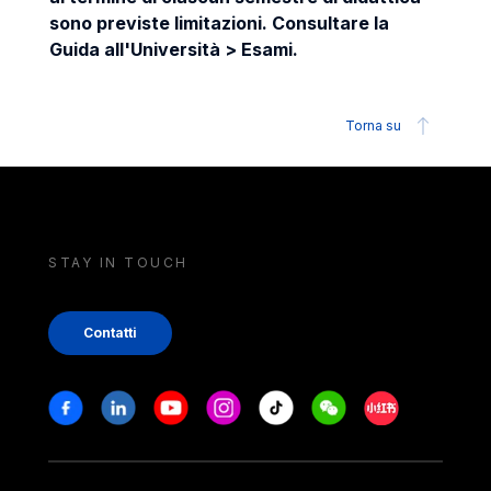
sono previste limitazioni. Consultare la
Guida all'Università > Esami.
Torna su
STAY IN TOUCH
Contatti
Stay in touch
Facebook
Linkedin
Youtube
Instagram
Tiktok
Weechat
Xiaohongshu/