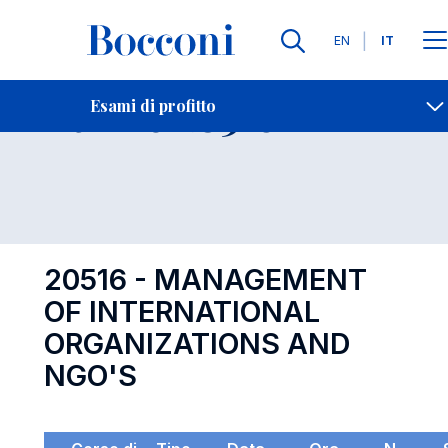
Lingue
EN
IT
Contatti
-
Esame 20516
Esami di profitto
Open s
20516 - MANAGEMENT
OF INTERNATIONAL
ORGANIZATIONS AND
NGO'S