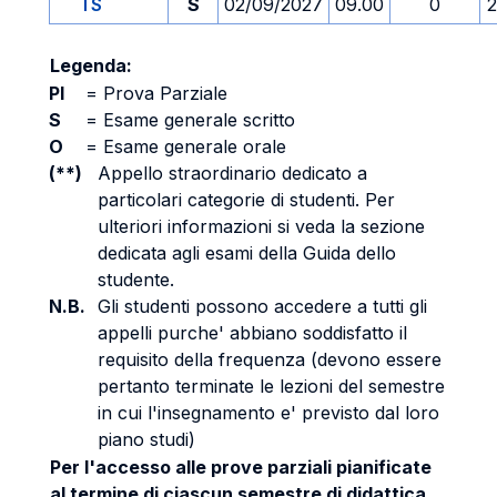
TS
S
02/09/2027
09.00
0
2
Legenda:
PI
=
Prova Parziale
S
=
Esame generale scritto
O
=
Esame generale orale
(**)
Appello straordinario dedicato a
particolari categorie di studenti. Per
ulteriori informazioni si veda la sezione
dedicata agli esami della Guida dello
studente.
N.B.
Gli studenti possono accedere a tutti gli
appelli purche' abbiano soddisfatto il
requisito della frequenza (devono essere
pertanto terminate le lezioni del semestre
in cui l'insegnamento e' previsto dal loro
piano studi)
Per l'accesso alle prove parziali pianificate
al termine di ciascun semestre di didattica