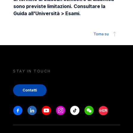
sono previste limitazioni. Consultare la
Guida all'Università > Esami.
Torna su
STAY IN TOUCH
Contatti
Stay in touch
Facebook
Linkedin
Youtube
Instagram
Tiktok
Weechat
Xiaohongshu/