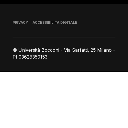
Piè di pagina
PRIVACY
ACCESSIBILITÀ DIGITALE
© Università Bocconi - Via Sarfatti, 25 Milano -
PI 03628350153