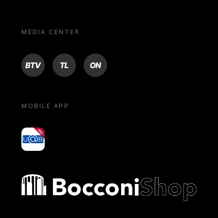
MEDIA CENTER
BTV
TL
ON
MOBILE APP
yoU@B
Bocconi shop