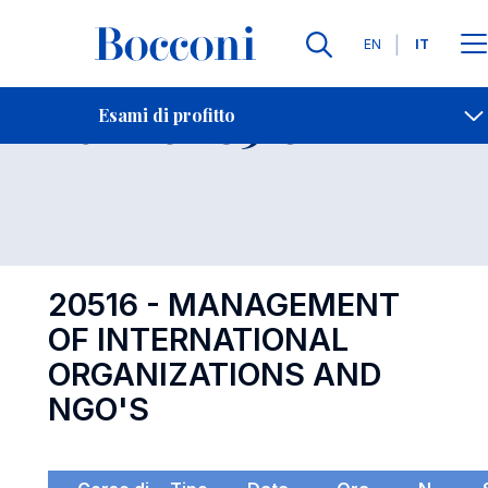
Lingue
EN
IT
Contatti
-
Esame 20516
Esami di profitto
Open s
20516 - MANAGEMENT
OF INTERNATIONAL
ORGANIZATIONS AND
NGO'S