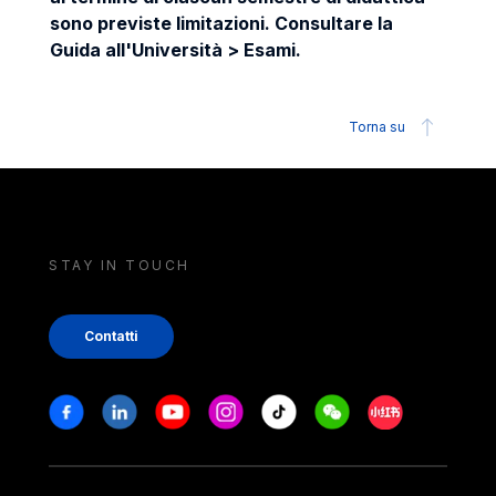
sono previste limitazioni. Consultare la
Guida all'Università > Esami.
Torna su
STAY IN TOUCH
Contatti
Stay in touch
Facebook
Linkedin
Youtube
Instagram
Tiktok
Weechat
Xiaohongshu/