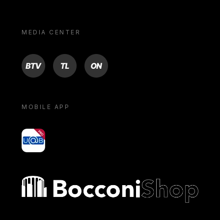
MEDIA CENTER
BTV
TL
ON
MOBILE APP
yoU@B
Bocconi shop