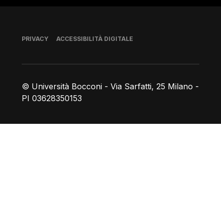
Piè di pagina
PRIVACY
ACCESSIBILITÀ DIGITALE
© Università Bocconi - Via Sarfatti, 25 Milano -
PI 03628350153