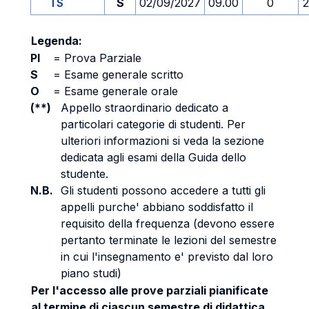
TS
S
02/09/2027
09.00
0
2
Legenda:
PI
=
Prova Parziale
S
=
Esame generale scritto
O
=
Esame generale orale
(**)
Appello straordinario dedicato a
particolari categorie di studenti. Per
ulteriori informazioni si veda la sezione
dedicata agli esami della Guida dello
studente.
N.B.
Gli studenti possono accedere a tutti gli
appelli purche' abbiano soddisfatto il
requisito della frequenza (devono essere
pertanto terminate le lezioni del semestre
in cui l'insegnamento e' previsto dal loro
piano studi)
Per l'accesso alle prove parziali pianificate
al termine di ciascun semestre di didattica