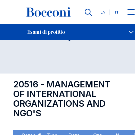
Lingue
EN
IT
Contatti
-
Esame 20516
Esami di profitto
Open s
20516 - MANAGEMENT
OF INTERNATIONAL
ORGANIZATIONS AND
NGO'S