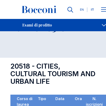
Lingue
EN
IT
Contatti
-
Esame 20518
Esami di profitto
Open s
20518 - CITIES,
CULTURAL TOURISM AND
URBAN LIFE
Corso di
Tipo
Data
Ora
N.
laurea
iscrizioni