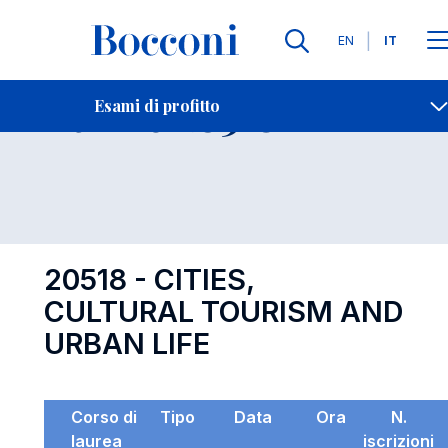
Lingue
EN
IT
Contatti
-
Esame 20518
Esami di profitto
Open s
20518 - CITIES,
CULTURAL TOURISM AND
URBAN LIFE
Corso di
Tipo
Data
Ora
N.
laurea
iscrizioni