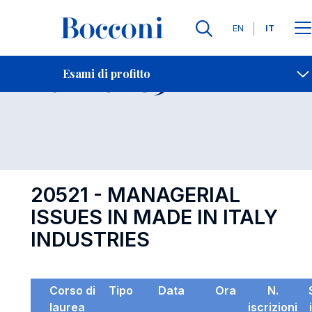
Lingue
EN
IT
Contatti
-
Esame 20521
Esami di profitto
Open s
20521 - MANAGERIAL
ISSUES IN MADE IN ITALY
INDUSTRIES
Corso di
Tipo
Data
Ora
N.
laurea
iscrizioni