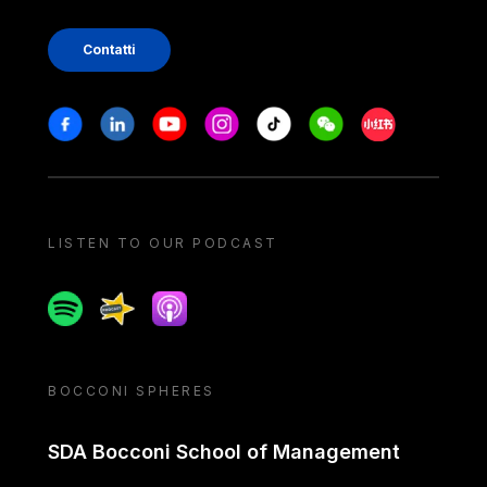
Contatti
Stay in touch
Facebook
Linkedin
Youtube
Instagram
Tiktok
Weechat
Xiaohongshu/
LISTEN TO OUR PODCAST
Spotify
Spreaker
Apple podcast
BOCCONI SPHERES
SDA Bocconi School of Management