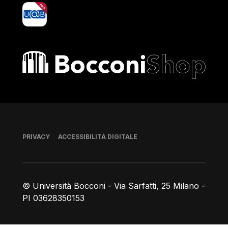
yoU@B
Bocconi shop
Piè di pagina
PRIVACY
ACCESSIBILITÀ DIGITALE
© Università Bocconi - Via Sarfatti, 25 Milano -
PI 03628350153