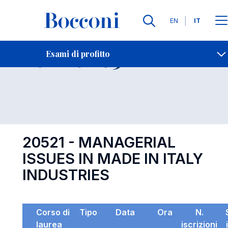
Lingue
EN
IT
Contatti
-
Esame 20521
Esami di profitto
Open s
20521 - MANAGERIAL
ISSUES IN MADE IN ITALY
INDUSTRIES
Corso di
Tipo
Data
Ora
N.
laurea
iscrizioni