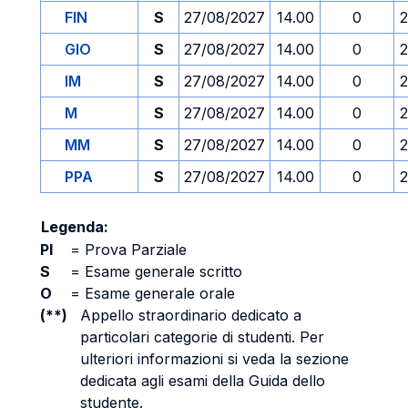
FIN
S
27/08/2027
14.00
0
2
GIO
S
27/08/2027
14.00
0
2
IM
S
27/08/2027
14.00
0
2
M
S
27/08/2027
14.00
0
2
MM
S
27/08/2027
14.00
0
2
PPA
S
27/08/2027
14.00
0
2
Legenda:
PI
=
Prova Parziale
S
=
Esame generale scritto
O
=
Esame generale orale
(**)
Appello straordinario dedicato a
particolari categorie di studenti. Per
ulteriori informazioni si veda la sezione
dedicata agli esami della Guida dello
studente.