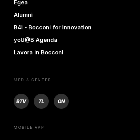
Egea
Alumni
B4i - Bocconi for innovation
yoU@B Agenda
Lavora in Bocconi
MEDIA CENTER
BTV
TL
ON
MOBILE APP