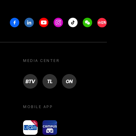
Facebook
Linkedin
Youtube
Instagram
Tiktok
Weechat
Xiaohongshu/R
MEDIA CENTER
BTV
TL
ON
MOBILE APP
yoU@B
Campus VR