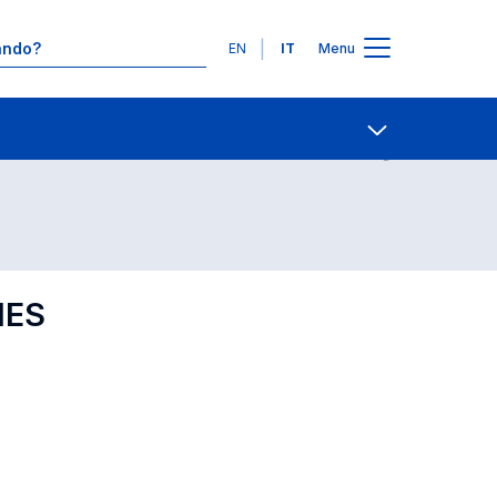
Lingue
EN
IT
Menu
Contatti
Open share
IES