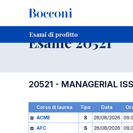
-
Home
Per studenti iscritti
Orari, Aule e Calendari
Esami
Esami di profitto
Esame 20521
20521 - MANAGERIAL ISS
Corso di laurea
Tipo
Data
Or
ACME
S
28/08/2026
09.
AFC
S
28/08/2026
09.