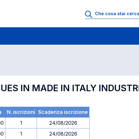
 di profitto
Esami in ordine di codice
UES IN MADE IN ITALY INDUSTR
a
N. iscrizioni
Scadenza iscrizione
00
1
24/08/2026
00
1
24/08/2026